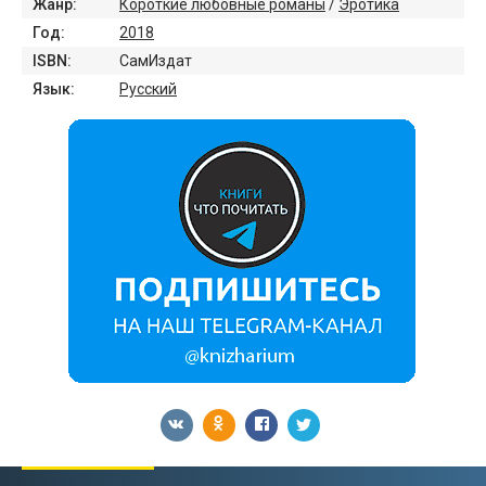
Жанр:
Короткие любовные романы
/
Эротика
Год:
2018
ISBN:
СамИздат
Язык:
Русский