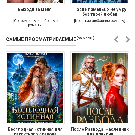
Выходи за меня!
После Измены. Я не умру
без твоей любви
[Современные любовные
[Короткие любовные романы]
романы]
[за месяц]
САМЫЕ ПРОСМАТРИВАЕМЫЕ
Бесплодная истинная для
После Развода. Наследник
распутного дракона
для дракона