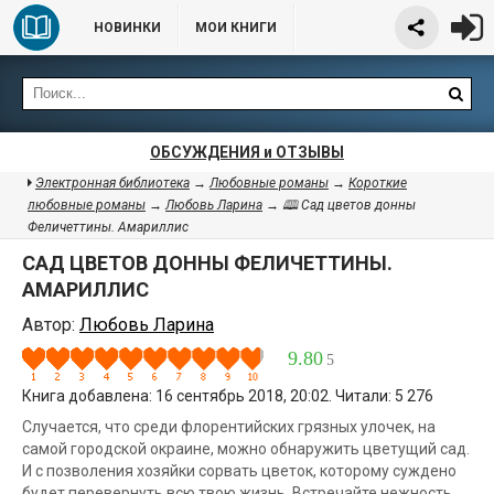
НОВИНКИ
МОИ КНИГИ
ОБСУЖДЕНИЯ и ОТЗЫВЫ
Электронная библиотека
→
Любовные романы
→
Короткие
любовные романы
→
Любовь Ларина
→ 🕮 Сад цветов донны
Феличеттины. Амариллис
САД ЦВЕТОВ ДОННЫ ФЕЛИЧЕТТИНЫ.
АМАРИЛЛИС
Автор:
Любовь Ларина
9.80
5
Книга добавлена: 16 сентябрь 2018, 20:02. Читали: 5 276
Случается, что среди флорентийских грязных улочек, на
самой городской окраине, можно обнаружить цветущий сад.
И с позволения хозяйки сорвать цветок, которому суждено
будет перевернуть всю твою жизнь. Встречайте нежность