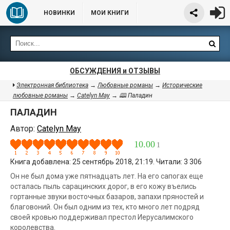
НОВИНКИ
МОИ КНИГИ
ОБСУЖДЕНИЯ и ОТЗЫВЫ
Электронная библиотека
→
Любовные романы
→
Исторические
любовные романы
→
Catelyn May
→ 🕮 Паладин
ПАЛАДИН
Автор:
Catelyn May
10.00
1
Книга добавлена: 25 сентябрь 2018, 21:19. Читали: 3 306
Он не был дома уже пятнадцать лет. На его сапогах еще
осталась пыль сарацинских дорог, в его кожу въелись
гортанные звуки восточных базаров, запахи пряностей и
благовоний. Он был одним из тех, кто много лет подряд
своей кровью поддерживал престол Иерусалимского
королевства.