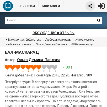
НОВИНКИ
МОИ КНИГИ
ОБСУЖДЕНИЯ и ОТЗЫВЫ
Электронная библиотека
→
Любовные романы
→
Исторические
любовные романы
→
Ольга Демина-Павлова
→ 🕮 Бал-маскарад
БАЛ-МАСКАРАД
Автор:
Ольга Демина-Павлова
7.00
1
Книга добавлена: 1 сентябрь 2018, 22:20. Читали: 3 309
Петербург гудит. В северную столицу приехала известная
французская актриса мадемуазель Жорж. Ее игрой и
красотой увлечен сам император Александр I. Она блистает
на сцене императорского театра. Публика в восторге от ее
таланта и неземной красоты. Но вот незадача, мадемуазель
замечена в адюльтере с графом Павлом Дашковым. Дашков