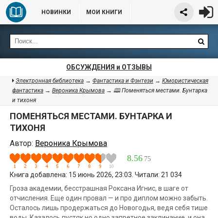
НОВИНКИ
МОИ КНИГИ
ОБСУЖДЕНИЯ и ОТЗЫВЫ
Электронная библиотека
→
Фантастика и Фэнтези
→
Юмористическая
фантастика
→
Вероника Крымова
→ 🕮 Поменяться местами. Бунтарка
и тихоня
ПОМЕНЯТЬСЯ МЕСТАМИ. БУНТАРКА И
ТИХОНЯ
Автор:
Вероника Крымова
8.56
75
Книга добавлена: 15 июнь 2026, 23:03. Читали: 21 034
Гроза академии, бесстрашная Роксана Игнис, в шаге от
отчисления. Еще один провал — и про диплом можно забыть.
Осталось лишь продержаться до Новогодья, ведя себя тише
воды. Казалось пустяк но одно запретное заклинание, и она