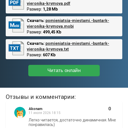
vieronika-krymova.pdf
Размер:
1,28 Mb
Скачать:
pomieniatsia-miestami.-buntark-
vieronika-krymova.mobi
Размер:
499,45 Kb
Скачать:
pomieniatsia-miestami.-buntark-
vieronika-krymova.txt
Размер:
607 Kb
Читать онлайн
Отзывы и комментарии:
0
Akonam
11 июля 2026 18:15
Легко читается, достаточно динамичная. Мне
понравилась)