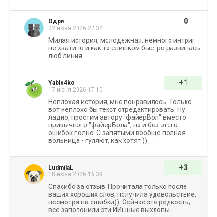
0
Одри
22 июня 2026 22:34
Милая история, молодежная, немного интриг
не хватило и как то слишком быстро развилась
люб.линия
+1
Yablo4ko
17 июня 2026 17:10
Неплохая история, мне понравилось. Только
вот неплохо бы текст отредактировать. Ну
ладно, простим автору "файерВол" вместо
привычного "файерБола", но и без этого
ошибок полно. С запятыми вообще полная
вольница - гуляют, как хотят ))
+3
LudmilaL
18 июня 2026 16:39
Спасибо за отзыв. Прочитала только после
ваших хороших слов, получила удовольствие,
несмотря на ошибки)). Сейчас это редкость,
всё заполонили эти ИИшные выхлопы...