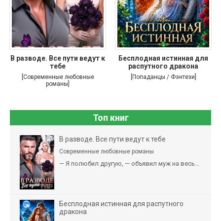
В разводе. Все пути ведут к
Бесплодная истинная для
тебе
распутного дракона
[Современные любовные
[Попаданцы / Фэнтези]
романы]
Топ книг
В разводе. Все пути ведут к тебе
Современные любовные романы
— Я полюбил другую, — объявил муж на весь...
Бесплодная истинная для распутного
дракона