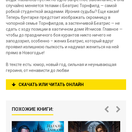
случайно меняется телами с Беатрис Торнфилд — самой
робкой студенткой академии. Ирония судьбы? Еще какая!
Теперь бунтарке предстоит изображать скромницу в
чопорной семье Торнфилдов, а застенчивой Беатрис — не
сдать с ходу позиции в хаотичном доме Игнисов. Главное —
чтобы до праздничного боя курантов никто ничего не
заподозрил, особенно – жених Беатрис, который вдруг
проявил излишнюю пылкость и надумал жениться на ней
прямо в Новогодье!
В тексте есть: юмор, новый год, сильная и неунывающая
героиня, от ненависти до любви
СКАЧАТЬ ИЛИ ЧИТАТЬ ОНЛАЙН
ПОХОЖИЕ КНИГИ: