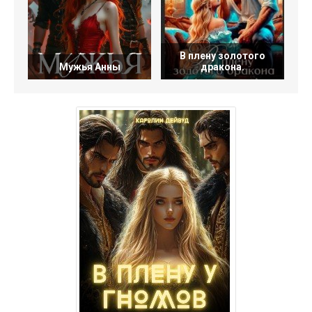
В плену золотого
Мужья Анны
дракона.