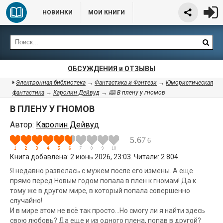
НОВИНКИ
МОИ КНИГИ
ОБСУЖДЕНИЯ и ОТЗЫВЫ
Электронная библиотека
→
Фантастика и Фэнтези
→
Юмористическая
фантастика
→
Каролин Дейвуд
→ 🕮 В плену у гномов
В ПЛЕНУ У ГНОМОВ
Автор:
Каролин Дейвуд
5.67
6
Книга добавлена: 2 июнь 2026, 23:03. Читали: 2 804
Я недавно развелась с мужем после его измены. А еще
прямо перед Новым годом попала в плен к гномам! Да к
тому же в другом мире, в который попала совершенно
случайно!
И в мире этом не всё так просто...Но смогу ли я найти здесь
свою любовь? Да еще и из одного плена, попав в другой?