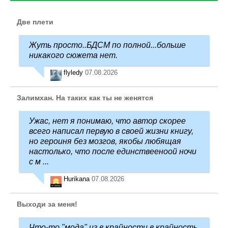
Две плети
Жуть просто..БДСМ по полной...больше
никакого сюжета нет.
flyledy
07.08.2026
Залимхан. На таких как ты не женятся
Ужас, нет я понимаю, что автор скорее
всего написал первую в своей жизни книгу,
но героиня без мозгов, якобы любящая
настолько, что после единствееноой ночи
с м ...
Hurikana
07.08.2026
Выходи за меня!
Что-то "мода" из в крайности в крайность