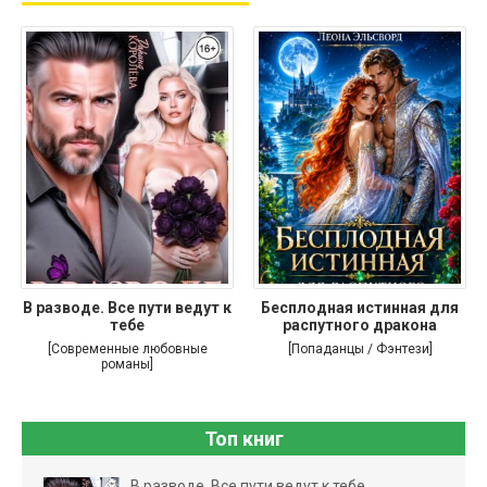
В разводе. Все пути ведут к
Бесплодная истинная для
тебе
распутного дракона
[Современные любовные
[Попаданцы / Фэнтези]
романы]
Топ книг
В разводе. Все пути ведут к тебе