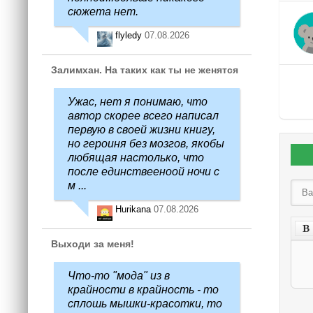
сюжета нет.
flyledy
07.08.2026
Залимхан. На таких как ты не женятся
Ужас, нет я понимаю, что
автор скорее всего написал
первую в своей жизни книгу,
но героиня без мозгов, якобы
любящая настолько, что
после единствееноой ночи с
м ...
Hurikana
07.08.2026
Выходи за меня!
Что-то "мода" из в
крайности в крайность - то
сплошь мышки-красотки, то