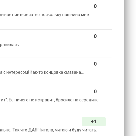
0
ызывает интереса. но поскольку пашнина мне
0
нравилась
0
 с интересом! Как-то концовка смазана...
0
т". Её ничего не исправит, бросила на середине,
+1
ьна. Так что ДА!!! Читала, читаю и буду читать.