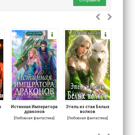
Отправить
х
Истинная Императора
Этель из стаи Белых
Побег
я
драконов
волков
[Любовная фантастика]
[Любовная фантастика]
[Соврем
роман