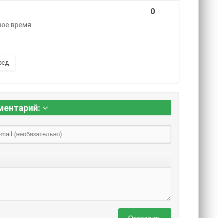
0
ное время.
ред
ментарий: