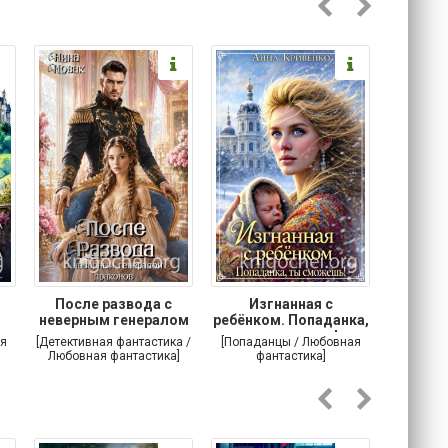
После развода с
Изгнанная с
Осторо
неверным генералом
ребёнком. Попаданка,
маг
драконов
ты сможешь!
я
[Детективная фантастика /
[Попаданцы / Любовная
[Любовн
Любовная фантастика]
фантастика]