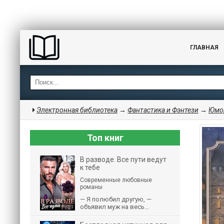
ГЛАВНАЯ
Электронная библиотека
→
Фантастика и Фэнтези
→
Юмор
Топ книг
В разводе. Все пути ведут
к тебе
Современные любовные
романы
— Я полюбил другую, —
объявил муж на весь...