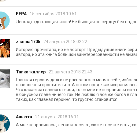
ВЕРА
15 сентября 2018 10:51
Легкая,отдыхающая книга! Не бьющая по сердцу.без надр
zhanna1705
24 августа 2018 02:22
Историю прочитала, но не восторг. Предыдущие книги сери
автора, но эта книга большой заинтересованности не вызв
Тапка-киллер
22 августа 2018 22:43
Главная героиня долго не располагала меня к себе, избало
позволено и простительно. А потом вроде как исправилась,
Что касается главного героя, то он мне не понравился ни в 
в бонусной главе ничего так. Не люблю я все же богов в гл
таких, как главная героиня, то грустно становится.
Аннюта
21 августа 2018 16:11
А мне понравилось , легко и весело , сюжет все же есть , х