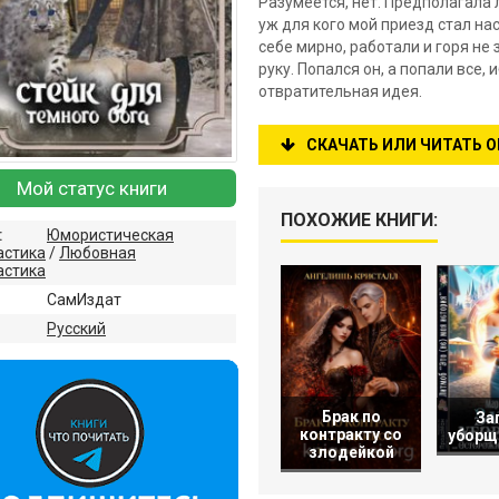
Разумеется, нет. Предполагала 
уж для кого мой приезд стал на
себе мирно, работали и горя не 
руку. Попался он, а попали все,
отвратительная идея.
СКАЧАТЬ ИЛИ ЧИТАТЬ 
Мой статус книги
ПОХОЖИЕ КНИГИ:
:
Юмористическая
астика
/
Любовная
астика
СамИздат
:
Русский
Брак по
За
контракту со
уборщ
злодейкой