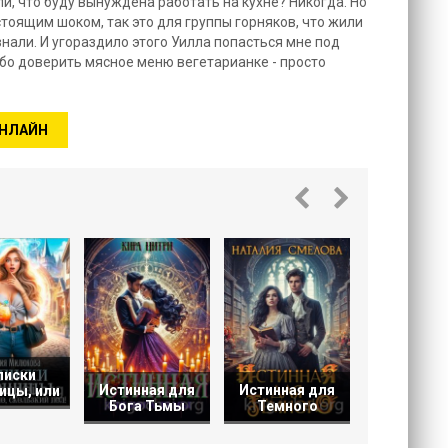
ли, что буду вынуждена работать на кухне? Никогда. Но
стоящим шоком, так это для группы горняков, что жили
знали. И угораздило этого Уилла попасться мне под
 ибо доверить мясное меню вегетарианке - просто
ОНЛАЙН
Попаданк
книгу.
Оставь
писки
Истинная для
Истинная для
ицы, или
Бога Тьмы
Темного