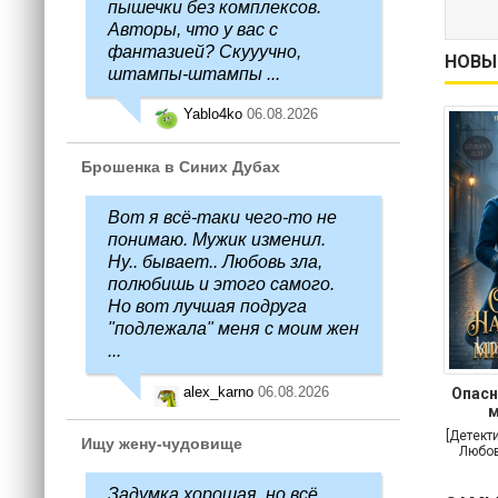
пышечки без комплексов.
Авторы, что у вас с
фантазией? Скууучно,
НОВЫ
штампы-штампы ...
Yablo4ko
06.08.2026
Брошенка в Синих Дубах
Вот я всё-таки чего-то не
понимаю. Мужик изменил.
Ну.. бывает.. Любовь зла,
полюбишь и этого самого.
Но вот лучшая подруга
"подлежала" меня с моим жен
...
alex_karno
06.08.2026
Опасн
м
[Детект
Ищу жену-чудовище
Любов
Задумка хорошая, но всё