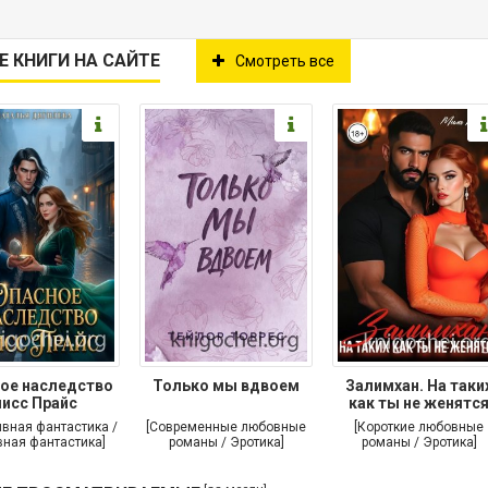
Е КНИГИ НА САЙТЕ
Смотреть все
ое наследство
Только мы вдвоем
Залимхан. На таки
исс Прайс
как ты не женятс
ивная фантастика /
[Современные любовные
[Короткие любовные
ная фантастика]
романы / Эротика]
романы / Эротика]