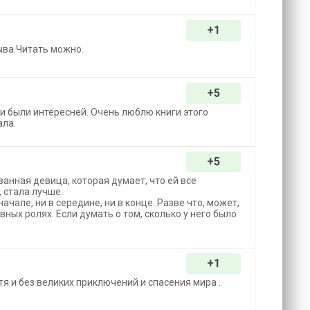
+1
ыва.Читать можно.
+5
и были интересней. Очень люблю книги этого
ала.
+5
ванная девица, которая думает, что ей все
 стала лучше.
начале, ни в середине, ни в конце. Разве что, может,
авных ролях. Если думать о том, сколько у него было
+1
отя и без великих приключений и спасения мира .