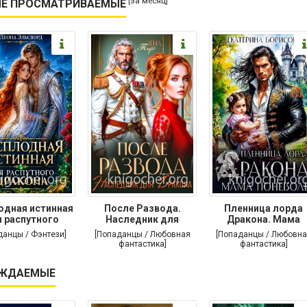
[за месяц]
Е ПРОСМАТРИВАЕМЫЕ
одная истинная
После Развода.
Пленница лорда
 распутного
Наследник для
Дракона. Мама
дракона
дракона
поневоле
данцы / Фэнтези]
[Попаданцы / Любовная
[Попаданцы / Любовна
фантастика]
фантастика]
ЖДАЕМЫЕ