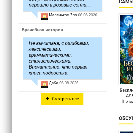
САМЫ
перешло в розовые сопли...
Маленькое Зло
06.08.2026
Врачебная история
Не вычитана, с ошибками,
лексическими,
грамматическими,
стилистическими.
Впечатление, что первая
книга подростка.
ДаКа
06.08.2026
Беспл
для
Смотреть все
[Попа
ОБСУ