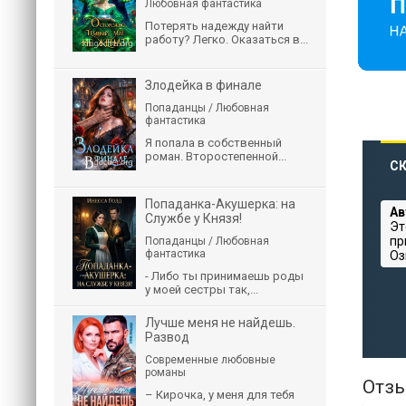
Любовная фантастика
Потерять надежду найти
работу? Легко. Оказаться в...
Злодейка в финале
Попаданцы / Любовная
фантастика
Я попала в собственный
роман. Второстепенной...
СК
Попаданка-Акушерка: на
Ав
Службе у Князя!
Эт
пр
Попаданцы / Любовная
фантастика
Оз
- Либо ты принимаешь роды
у моей сестры так,...
Лучше меня не найдешь.
Развод
Современные любовные
романы
Отзы
– Кирочка, у меня для тебя