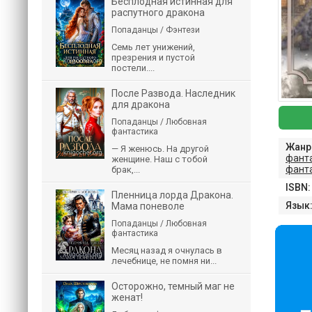
Бесплодная истинная для
распутного дракона
Попаданцы / Фэнтези
Семь лет унижений,
презрения и пустой
постели....
После Развода. Наследник
для дракона
Попаданцы / Любовная
фантастика
Жанр
— Я женюсь. На другой
фант
женщине. Наш с тобой
фант
брак,...
ISBN:
Пленница лорда Дракона.
Язык
Мама поневоле
Попаданцы / Любовная
фантастика
Месяц назад я очнулась в
лечебнице, не помня ни...
Осторожно, темный маг не
женат!