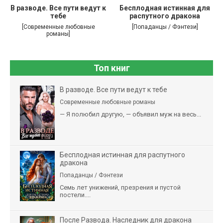
В разводе. Все пути ведут к
Бесплодная истинная для
тебе
распутного дракона
[Современные любовные
[Попаданцы / Фэнтези]
романы]
Топ книг
В разводе. Все пути ведут к тебе
Современные любовные романы
— Я полюбил другую, — объявил муж на весь...
Бесплодная истинная для распутного
дракона
Попаданцы / Фэнтези
Семь лет унижений, презрения и пустой
постели....
После Развода. Наследник для дракона