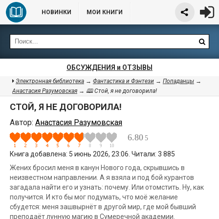
НОВИНКИ
МОИ КНИГИ
ОБСУЖДЕНИЯ и ОТЗЫВЫ
Электронная библиотека
→
Фантастика и Фэнтези
→
Попаданцы
→
Анастасия Разумовская
→ 🕮 Стой, я не договорила!
СТОЙ, Я НЕ ДОГОВОРИЛА!
Автор:
Анастасия Разумовская
6.80
5
Книга добавлена: 5 июнь 2026, 23:06. Читали: 3 885
Жених бросил меня в канун Нового года, скрывшись в
неизвестном направлении. А я взяла и под бой курантов
загадала найти его и узнать: почему. Или отомстить. Ну, как
получится. И кто бы мог подумать, что моё желание
сбудется: меня зашвырнёт в другой мир, где мой бывший
преподаёт лунную магию в Сумеречной академии.