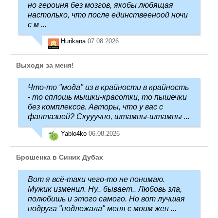
но героиня без мозгов, якобы любящая
настолько, что после единствееноой ночи
с м ...
Hurikana
07.08.2026
Выходи за меня!
Что-то "мода" из в крайности в крайность
- то сплошь мышки-красотки, то пышечки
без комплексов. Авторы, что у вас с
фантазией? Скууучно, штампы-штампы ...
Yablo4ko
06.08.2026
Брошенка в Синих Дубах
Вот я всё-таки чего-то не понимаю.
Мужик изменил. Ну.. бывает.. Любовь зла,
полюбишь и этого самого. Но вот лучшая
подруга "подлежала" меня с моим жен ...