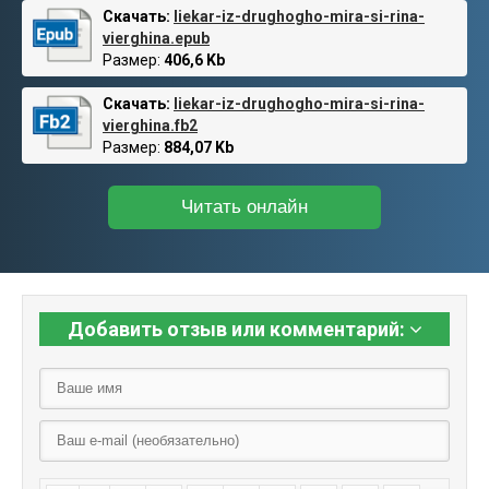
Скачать:
liekar-iz-drughogho-mira-si-rina-
vierghina.epub
Размер:
406,6 Kb
Скачать:
liekar-iz-drughogho-mira-si-rina-
vierghina.fb2
Размер:
884,07 Kb
Читать онлайн
Добавить отзыв или комментарий: