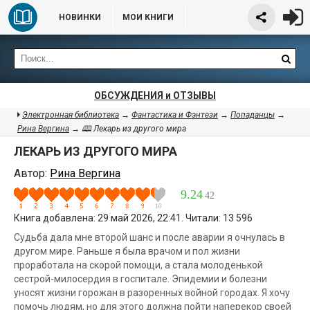
НОВИНКИ
МОИ КНИГИ
ОБСУЖДЕНИЯ и ОТЗЫВЫ
Электронная библиотека
→
Фантастика и Фэнтези
→
Попаданцы
→
Рина Вергина
→ 🕮 Лекарь из другого мира
ЛЕКАРЬ ИЗ ДРУГОГО МИРА
Автор:
Рина Вергина
9.24
42
Книга добавлена: 29 май 2026, 22:41. Читали: 13 596
Судьба дала мне второй шанс и после аварии я очнулась в
другом мире. Раньше я была врачом и пол жизни
проработала на скорой помощи, а стала молоденькой
сестрой-милосердия в госпитале. Эпидемии и болезни
уносят жизни горожан в разоренных войной городах. Я хочу
помочь людям, но для этого должна пойти наперекор своей