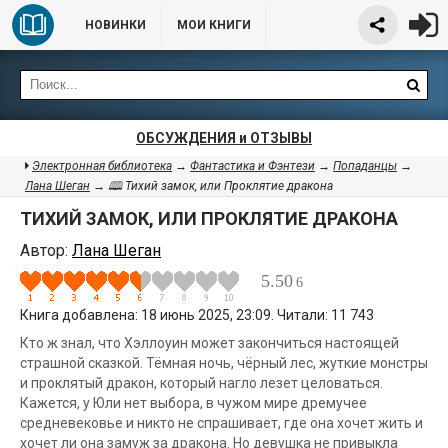
НОВИНКИ
МОИ КНИГИ
ОБСУЖДЕНИЯ и ОТЗЫВЫ
Электронная библиотека
→
Фантастика и Фэнтези
→
Попаданцы
→
Лана Шеган
→ 🕮 Тихий замок, или Проклятие дракона
ТИХИЙ ЗАМОК, ИЛИ ПРОКЛЯТИЕ ДРАКОНА
Автор:
Лана Шеган
5.50
6
Книга добавлена: 18 июнь 2025, 23:09. Читали: 11 743
Кто ж знал, что Хэллоуин может закончиться настоящей
страшной сказкой. Тёмная ночь, чёрный лес, жуткие монстры
и проклятый дракон, который нагло лезет целоваться.
Кажется, у Юли нет выбора, в чужом мире дремучее
средневековье и никто не спрашивает, где она хочет жить и
хочет ли она замуж за дракона. Но девушка не привыкла