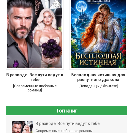
В разводе. Все пути ведут к
Бесплодная истинная для
тебе
распутного дракона
[Современные любовные
[Попаданцы / Фэнтези]
романы]
Топ книг
В разводе. Все пути ведут к тебе
Современные любовные романы