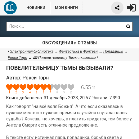
НОВИНКИ
МОИ КНИГИ
ОБСУЖДЕНИЯ и ОТЗЫВЫ
Электронная библиотека
→
Фантастика и Фэнтези
→
Попаданцы
→
Рокси Торн
→ 🕮 Повелительницу Тьмы вызывали?
ПОВЕЛИТЕЛЬНИЦУ ТЬМЫ ВЫЗЫВАЛИ?
Автор:
Рокси Торн
6.55
11
Книга добавлена: 31 декабрь 2023, 20:57. Читали: 7 390
Как говорят "на всё воля Божья". А что если оказалась в
нужном месте и в нужное время и случайно спутала планы
судьбы? Хочешь, не хочешь, а платить придётся, тем более у
Ангела Смерти есть отличное предложение.
В тексте есть: истинная пара, попаданка, борьба света и