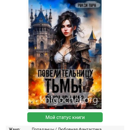
Мой статус книги
Жанр:
Попаданцы
/
Любовная фантастика