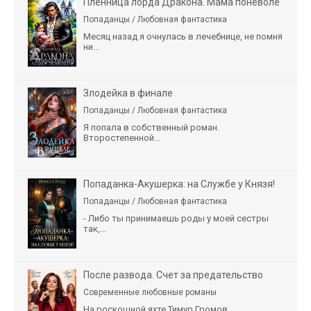
Пленница лорда Дракона. Мама поневоле
Попаданцы / Любовная фантастика
Месяц назад я очнулась в лечебнице, не помня
ни...
Злодейка в финале
Попаданцы / Любовная фантастика
Я попала в собственный роман.
Второстепенной...
Попаданка-Акушерка: на Службе у Князя!
Попаданцы / Любовная фантастика
- Либо ты принимаешь роды у моей сестры
так,...
После развода. Счет за предательство
Современные любовные романы
На роскошной яхте Тимур Громов