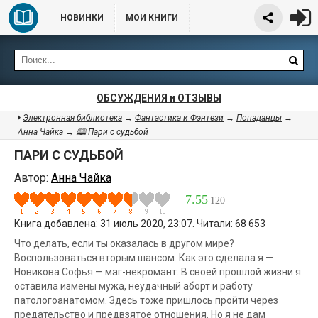
НОВИНКИ
МОИ КНИГИ
ОБСУЖДЕНИЯ и ОТЗЫВЫ
Электронная библиотека
→
Фантастика и Фэнтези
→
Попаданцы
→
Анна Чайка
→ 🕮 Пари с судьбой
ПАРИ С СУДЬБОЙ
Автор:
Анна Чайка
7.55
120
Книга добавлена: 31 июль 2020, 23:07. Читали: 68 653
Что делать, если ты оказалась в другом мире?
Воспользоваться вторым шансом. Как это сделала я —
Новикова Софья — маг-некромант. В своей прошлой жизни я
оставила измены мужа, неудачный аборт и работу
патологоанатомом. Здесь тоже пришлось пройти через
предательство и предвзятое отношения. Но я не дам