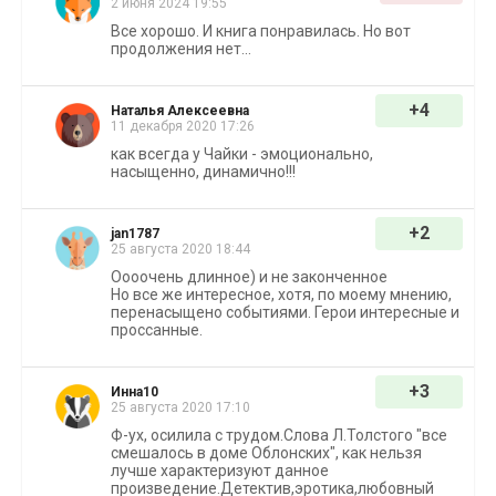
2 июня 2024 19:55
Все хорошо. И книга понравилась. Но вот
продолжения нет...
+4
Наталья Алексеевна
11 декабря 2020 17:26
как всегда у Чайки - эмоционально,
насыщенно, динамично!!!
+2
jan1787
25 августа 2020 18:44
Оооочень длинное) и не законченное
Но все же интересное, хотя, по моему мнению,
перенасыщено событиями. Герои интересные и
проссанные.
+3
Инна10
25 августа 2020 17:10
Ф-ух, осилила с трудом.Слова Л.Толстого "все
смешалось в доме Облонских", как нельзя
лучше характеризуют данное
произведение.Детектив,эротика,любовный