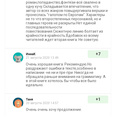
роман,попаданство,фэнтези-всё свалено в
одну кучу.Складывается впечатление, что
автор со всех жанров повыдергивала вершки и
пронеслась "галопом по Европам". Характеры
не то что второстепенных персонажей, но и
главных героев не раскрыты.Нет единой
последовательности
повествования.Сюжетную линию болтает из
крайности в крайность.Вдобавок ко всему
читателей ждет вторая книга. Не советую.
+7
ИннаК
21 августа 2020 13:49
Очень хорошая книга. Рекомендую.Но
раздражают ошибки в тексте,особенно в
написании -не.ни и пре-при. Никогда не
обращала раньше внимания на грамматику. А
в этой книге хотелось бы чтобы все было
идеально.
+1
Таня
20 августа 2020 14:57
Очень очень хочу продолжение.