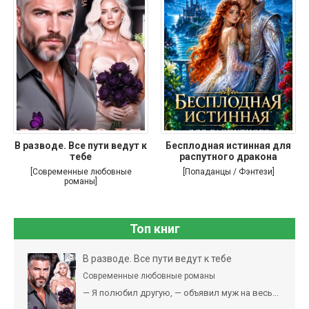
В разводе. Все пути ведут к
Бесплодная истинная для
тебе
распутного дракона
[Современные любовные
[Попаданцы / Фэнтези]
романы]
Топ книг
В разводе. Все пути ведут к тебе
Современные любовные романы
— Я полюбил другую, — объявил муж на весь...