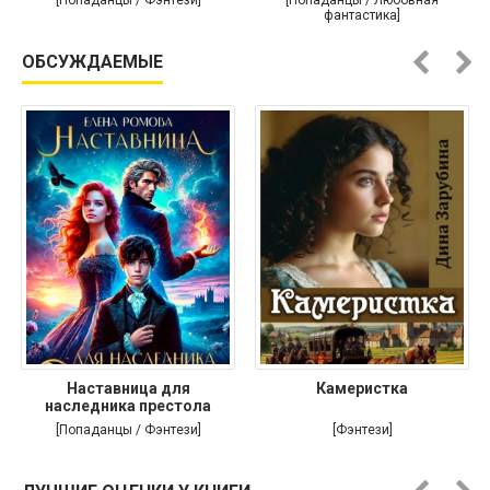
[Попаданцы / Фэнтези]
[Попаданцы / Любовная
фантастика]
ОБСУЖДАЕМЫЕ
Наставница для
Камеристка
наследника престола
[Попаданцы / Фэнтези]
[Фэнтези]