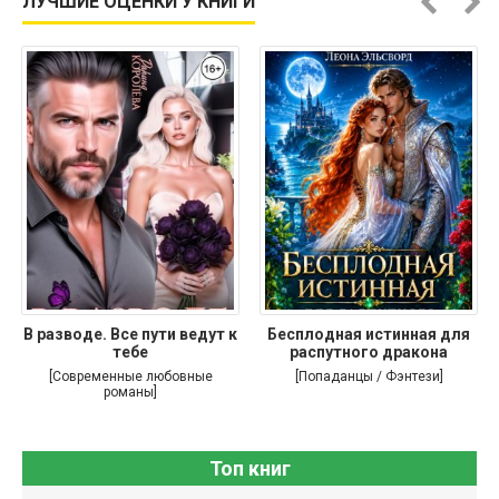
ЛУЧШИЕ ОЦЕНКИ У КНИГИ
В разводе. Все пути ведут к
Бесплодная истинная для
тебе
распутного дракона
[Современные любовные
[Попаданцы / Фэнтези]
романы]
Топ книг