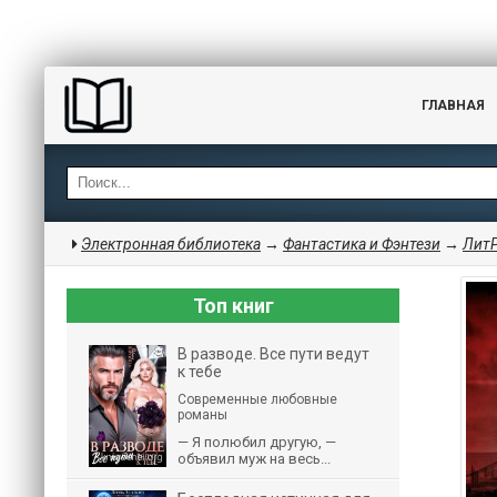
ГЛАВНАЯ
Электронная библиотека
→
Фантастика и Фэнтези
→
Лит
Топ книг
В разводе. Все пути ведут
к тебе
Современные любовные
романы
— Я полюбил другую, —
объявил муж на весь...