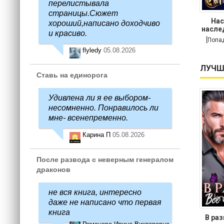
перелистывала
страницы.Сюжет
Нас
хороший,написано доходчиво
насле
и красиво.
[Попа
flyledy
05.08.2026
ЛУЧШ
Ставь на единорога
Удивлена ли я ее выбором-
несомненно. Понравилось ли
мне- всенепременно.
Карина П
05.08.2026
После развода с неверным генералом
драконов
не вся книга, интересно
даже не написано что первая
книга
В раз