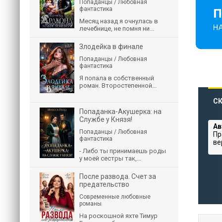
Попаданцы / Любовная
фантастика
Месяц назад я очнулась в
лечебнице, не помня ни...
Злодейка в финале
Попаданцы / Любовная
фантастика
Я попала в собственный
роман. Второстепенной...
СК
Попаданка-Акушерка: на
Службе у Князя!
Ав
Попаданцы / Любовная
Пр
фантастика
ве
- Либо ты принимаешь роды
у моей сестры так,...
После развода. Счет за
предательство
Современные любовные
романы
На роскошной яхте Тимур