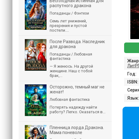
Бесплодная истинная для
распутного дракона
Попаданцы / Фэнтези
Семь лет унижений,
презрения и пустой
постели....
После Развода. Наследник
для дракона
Попаданцы / Любовная
фантастика
Жанр
ЛитР
— Я женюсь. На другой
женщине. Наш с тобой
Год:
брак,...
ISBN:
Осторожно, темный маг не
Серия
женат!
Язык
Любовная фантастика
Потерять надежду найти
работу? Легко. Оказаться в...
Пленница лорда Дракона.
Мама поневоле