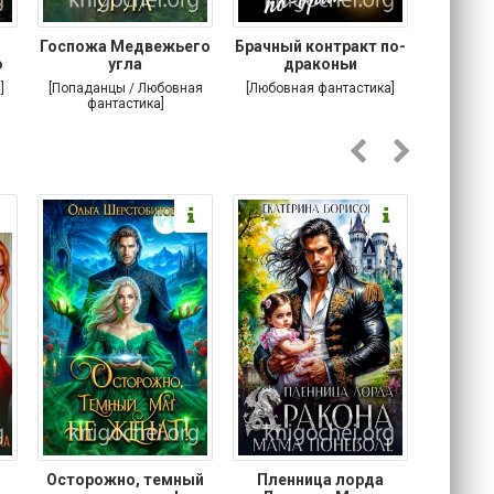
Госпожа Медвежьего
Брачный контракт по-
Тр
о
угла
драконьи
пр
]
[Попаданцы / Любовная
[Любовная фантастика]
[Детектив
фантастика]
Любовна
Осторожно, темный
Пленница лорда
Злодей