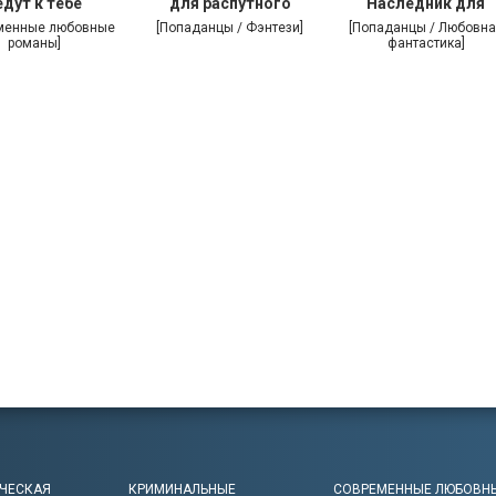
едут к тебе
для распутного
Наследник для
дракона
дракона
менные любовные
[Попаданцы / Фэнтези]
[Попаданцы / Любовна
романы]
фантастика]
ЧЕСКАЯ
КРИМИНАЛЬНЫЕ
СОВРЕМЕННЫЕ ЛЮБОВН