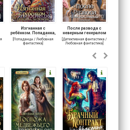
Изгнанная с
После развода с
Осторо
ребёнком. Попаданка,
неверным генералом
маг
ты сможешь!
драконов
я
[Попаданцы / Любовная
[Детективная фантастика /
[Любовн
фантастика]
Любовная фантастика]