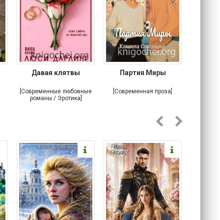
Давая клятвы
Партия Миры
Крова
тайна
[Современные любовные
[Современная проза]
[Любовн
романы / Эротика]