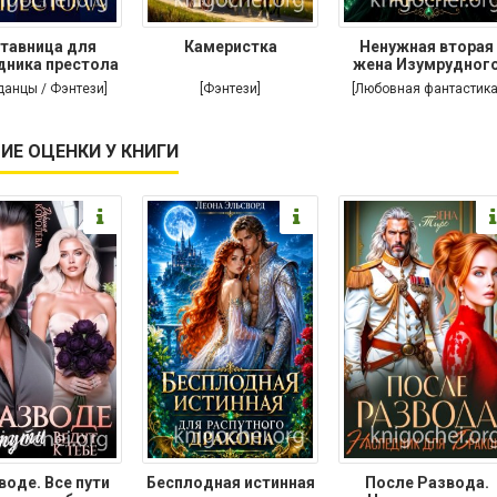
тавница для
Камеристка
Ненужная вторая
дника престола
жена Изумрудног
дракона
данцы / Фэнтези]
[Фэнтези]
[Любовная фантастика
ИЕ ОЦЕНКИ У КНИГИ
воде. Все пути
Бесплодная истинная
После Развода.