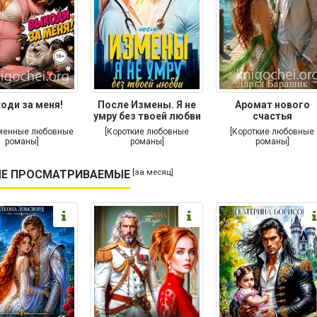
оди за меня!
После Измены. Я не
Аромат нового
умру без твоей любви
счастья
менные любовные
[Короткие любовные
[Короткие любовные
романы]
романы]
романы]
[за месяц]
Е ПРОСМАТРИВАЕМЫЕ