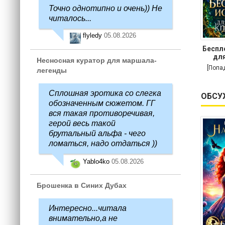
Точно однотипно и очень)) Не
читалось...
flyledy
05.08.2026
Беспл
для
Несносная куратор для маршала-
[Попа
легенды
Сплошная эротика со слегка
ОБСУ
обозначенным сюжетом. ГГ
вся такая противоречивая,
герой весь такой
брутальный альфа - чего
ломаться, надо отдаться ))
Yablo4ko
05.08.2026
Брошенка в Синих Дубах
Интересно...читала
внимательно,а не