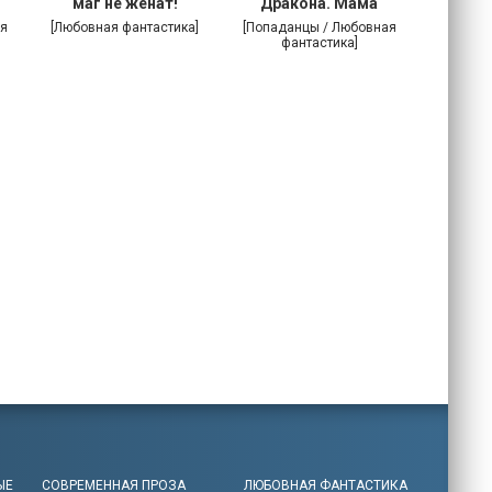
маг не женат!
Дракона. Мама
поневоле
я
[Любовная фантастика]
[Попаданцы / Любовная
[Попада
фантастика]
фа
ЫЕ
СОВРЕМЕННАЯ ПРОЗА
ЛЮБОВНАЯ ФАНТАСТИКА