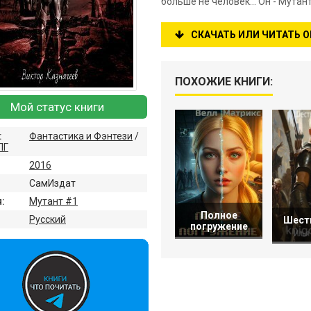
больше не человек... Он - Мут
СКАЧАТЬ ИЛИ ЧИТАТЬ 
ПОХОЖИЕ КНИГИ:
Мой статус книги
:
Фантастика и Фэнтези
/
ПГ
2016
СамИздат
:
Мутант #1
Полное
:
Русский
Шеств
погружение