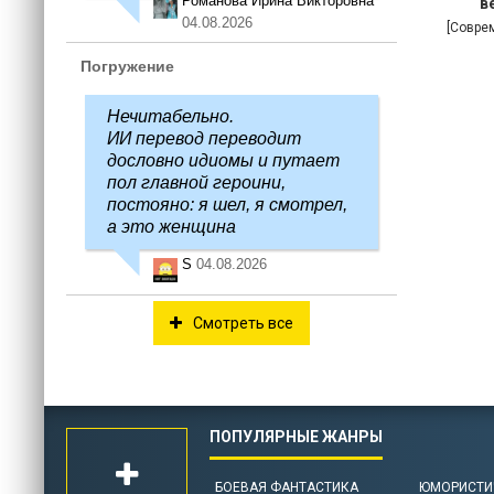
Романова Ирина Викторовна
в
04.08.2026
[Совре
Погружение
Нечитабельно.
ИИ перевод переводит
дословно идиомы и путает
пол главной героини,
постояно: я шел, я смотрел,
а это женщина
S
04.08.2026
Смотреть все
БОЕВАЯ ФАНТАСТИКА
ЮМОРИСТИ