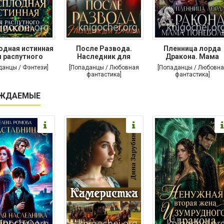
одная истинная
После Развода.
Пленница лорда
 распутного
Наследник для
Дракона. Мама
дракона
дракона
поневоле
данцы / Фэнтези]
[Попаданцы / Любовная
[Попаданцы / Любовна
фантастика]
фантастика]
ЖДАЕМЫЕ