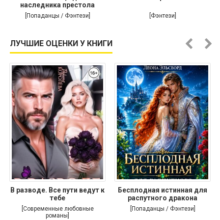
наследника престола
[Попаданцы / Фэнтези]
[Фэнтези]
ЛУЧШИЕ ОЦЕНКИ У КНИГИ
В разводе. Все пути ведут к
Бесплодная истинная для
тебе
распутного дракона
[Современные любовные
[Попаданцы / Фэнтези]
романы]