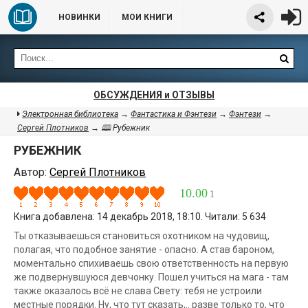
НОВИНКИ
МОИ КНИГИ
ОБСУЖДЕНИЯ и ОТЗЫВЫ
Электронная библиотека
→
Фантастика и Фэнтези
→
Фэнтези
→
Сергей Плотников
→ 🕮 Рубежник
РУБЕЖНИК
Автор:
Сергей Плотников
10.00
1
Книга добавлена: 14 декабрь 2018, 18:10. Читали: 5 634
Ты отказываешься становиться охотником на чудовищ,
полагая, что подобное занятие - опасно. А став бароном,
моментально спихиваешь свою ответственность на первую
же подвернувшуюся девчонку. Пошел учиться на мага - там
также оказалось всё не слава Свету: тебя не устроили
местные порядки. Ну, что тут сказать,.. разве только то, что