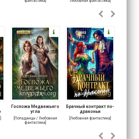
фантастика]
Любовная фантастика]
Госпожа Медвежьего
Брачный контракт по-
Тр
о
угла
драконьи
пр
]
[Попаданцы / Любовная
[Любовная фантастика]
[Детектив
фантастика]
Любовна