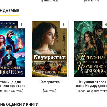
фантастика]
фантастика]
ЖДАЕМЫЕ
тавница для
Камеристка
Ненужная вторая
дника престола
жена Изумрудног
дракона
данцы / Фэнтези]
[Фэнтези]
[Любовная фантастика
ИЕ ОЦЕНКИ У КНИГИ