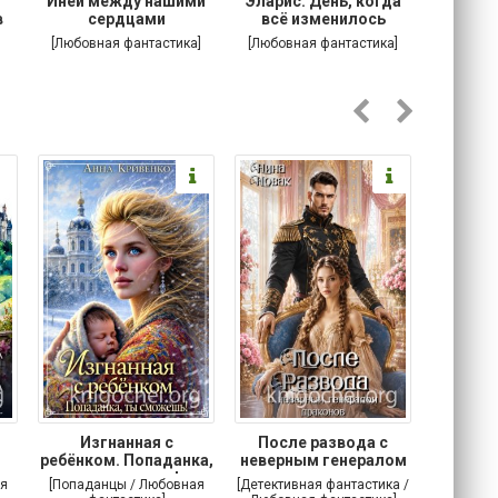
.
Иней между нашими
Эларис: День, когда
Кошачи
в
сердцами
всё изменилось
Котик
[Любовная фантастика]
[Любовная фантастика]
[
Изгнанная с
После развода с
Осторо
ребёнком. Попаданка,
неверным генералом
маг
ты сможешь!
драконов
я
[Попаданцы / Любовная
[Детективная фантастика /
[Любовн