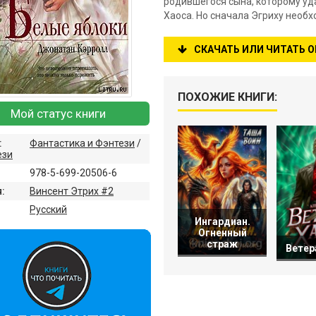
родившегося сына, которому уда
Хаоса. Но сначала Эгриху необх
СКАЧАТЬ ИЛИ ЧИТАТЬ 
ПОХОЖИЕ КНИГИ:
Мой статус книги
:
Фантастика и Фэнтези
/
ези
978-5-699-20506-6
:
Винсент Этрих #2
:
Русский
Ингардиан.
Огненный
страж
Ветер