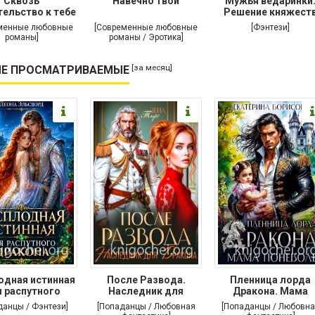
Сквозь
Навечно твой
Мужья ведаринки
ельство к тебе
Решение княжест
менные любовные
[Современные любовные
[Фэнтези]
романы]
романы / Эротика]
[за месяц]
Е ПРОСМАТРИВАЕМЫЕ
одная истинная
После Развода.
Пленница лорда
 распутного
Наследник для
Дракона. Мама
дракона
дракона
поневоле
данцы / Фэнтези]
[Попаданцы / Любовная
[Попаданцы / Любовна