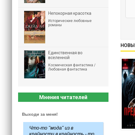
Непокорная красотка
Исторические любовные
романы
НОВЫ
Единственная во
вселенной
Космическая фантастика /
Любовная фантастика
Мнения читателей
Выходи за меня!
Что-то "мода" из в
крайности в крайность - то