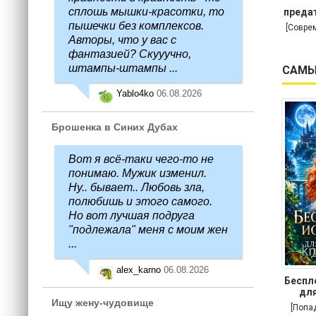
сплошь мышки-красотки, то
предат
пышечки без комплексов.
[Совре
Авторы, что у вас с
фантазией? Скууучно,
штампы-штампы ...
САМЫ
Yablo4ko
06.08.2026
Брошенка в Синих Дубах
Вот я всё-таки чего-то не
понимаю. Мужик изменил.
Ну.. бывает.. Любовь зла,
полюбишь и этого самого.
Но вот лучшая подруга
"подлежала" меня с моим жен
...
alex_karno
06.08.2026
Беспл
для
Ищу жену-чудовище
[Попа