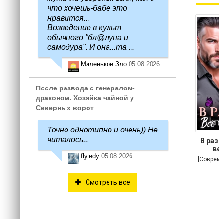
что хочешь-бабе это
нравится...
Возведение в культ
обычного "бл@луна и
самодура". И она...та ...
Маленькое Зло
05.08.2026
После развода с генералом-
драконом. Хозяйка чайной у
Северных ворот
Точно однотипно и очень)) Не
читалось...
В раз
в
flyledy
05.08.2026
[Совре
Смотреть все