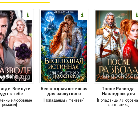
воде. Все пути
Бесплодная истинная
После Развода.
едут к тебе
для распутного
Наследник для
дракона
дракона
менные любовные
[Попаданцы / Фэнтези]
[Попаданцы / Любовна
романы]
фантастика]