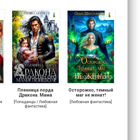
Пленница лорда
Осторожно, темный
Злодей
Дракона. Мама
маг не женат!
поневоле
я
[Попаданцы / Любовная
[Любовная фантастика]
[Попада
фантастика]
фа