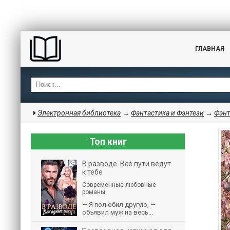
ГЛАВНАЯ
Электронная библиотека
→
Фантастика и Фэнтези
→
Фэнт
Топ книг
В разводе. Все пути ведут
к тебе
Современные любовные
романы
— Я полюбил другую, —
объявил муж на весь...