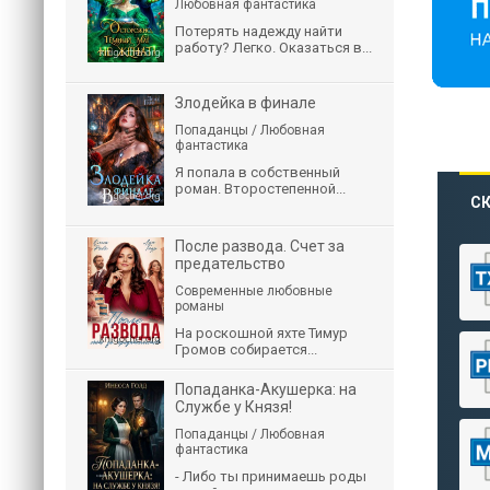
Любовная фантастика
Потерять надежду найти
работу? Легко. Оказаться в...
Злодейка в финале
Попаданцы / Любовная
фантастика
Я попала в собственный
роман. Второстепенной...
СК
После развода. Счет за
предательство
Современные любовные
романы
На роскошной яхте Тимур
Громов собирается...
Попаданка-Акушерка: на
Службе у Князя!
Попаданцы / Любовная
фантастика
- Либо ты принимаешь роды