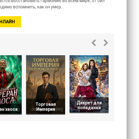
стся восстановить гармонию во всем мире, от сил
одимо вспомнить, как он умер…
ОНЛАЙН
Время уж
Декрет для
Торговая
попаданки
ан хаоса
Империя