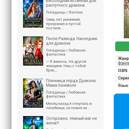
Бесплодная истинная для
распутного дракона
Попаданцы / Фэнтези
Семь лет унижений,
презрения и пустой
постели....
После Развода. Наследник
для дракона
Попаданцы / Любовная
фантастика
Жанр
— Я женюсь. На другой
Фэнт
женщине. Наш с тобой
брак,...
ISBN:
Серия
Пленница лорда Дракона.
Мама поневоле
Язык
Попаданцы / Любовная
фантастика
Месяц назад я очнулась в
лечебнице, не помня ни...
Осторожно, темный маг не
женат!