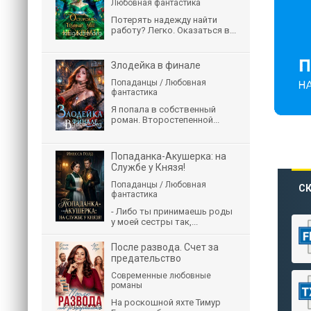
Любовная фантастика
Потерять надежду найти
работу? Легко. Оказаться в...
Злодейка в финале
Попаданцы / Любовная
фантастика
Я попала в собственный
роман. Второстепенной...
Попаданка-Акушерка: на
Службе у Князя!
Попаданцы / Любовная
СК
фантастика
- Либо ты принимаешь роды
у моей сестры так,...
После развода. Счет за
предательство
Современные любовные
романы
На роскошной яхте Тимур