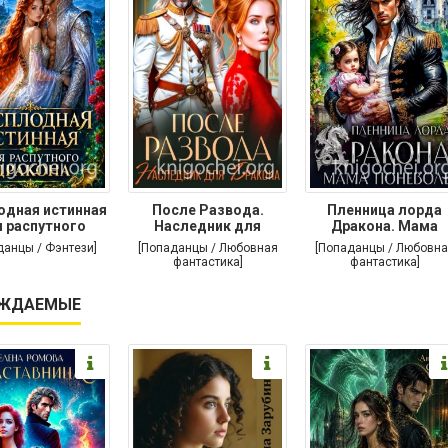
одная истинная
После Развода.
Пленница лорда
 распутного
Наследник для
Дракона. Мама
дракона
дракона
поневоле
данцы / Фэнтези]
[Попаданцы / Любовная
[Попаданцы / Любовна
фантастика]
фантастика]
ЖДАЕМЫЕ