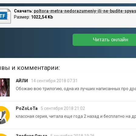
Скачать:
poltora-metra-nedorazumeniy-ili-ne-budite-spya
Размер:
1022,54 Kb
Читать онлайн
вы и комментарии:
АЙЛИ
14 сентября 2018 07:31
Обожаю всю трилогию, одна из лучших написанных про драк
PoZoLoTa
5 сентября 2018 21:02
классная серия, читала еще года 2 назад и бесплатно на д