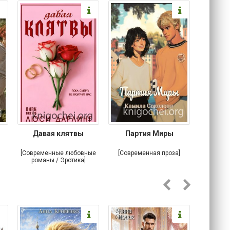
Давая клятвы
Партия Миры
Крова
тайна
[Современные любовные
[Современная проза]
[Любовн
романы / Эротика]