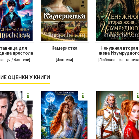
тавница для
Камеристка
Ненужная вторая
дника престола
жена Изумрудног
дракона
данцы / Фэнтези]
[Фэнтези]
[Любовная фантастика
ИЕ ОЦЕНКИ У КНИГИ