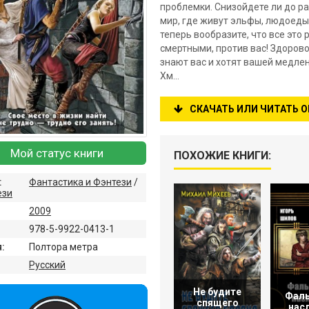
проблемки. Снизойдете ли до р
мир, где живут эльфы, людоеды,
теперь вообразите, что все это
смертными, против вас! Здорово!
знают вас и хотят вашей медлен
Хм…
СКАЧАТЬ ИЛИ ЧИТАТЬ 
Мой статус книги
ПОХОЖИЕ КНИГИ:
:
Фантастика и Фэнтези
/
ези
2009
978-5-9922-0413-1
:
Полтора метра
:
Русский
Не будите
Фал
спящего
нас