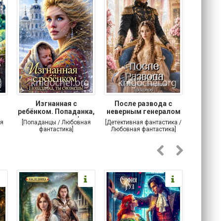
Изгнанная с
После развода с
Осторо
ребёнком. Попаданка,
неверным генералом
маг
ты сможешь!
драконов
я
[Попаданцы / Любовная
[Детективная фантастика /
[Любовн
фантастика]
Любовная фантастика]