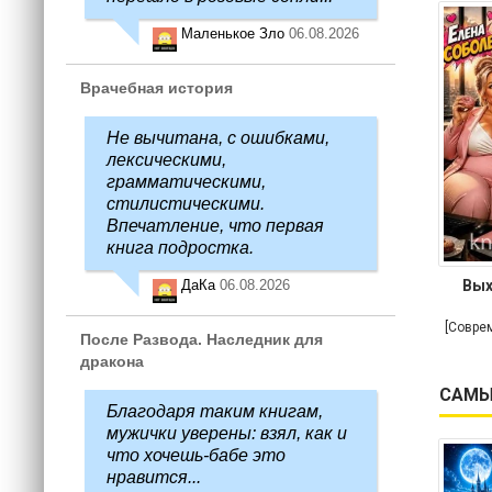
Маленькое Зло
06.08.2026
Врачебная история
Не вычитана, с ошибками,
лексическими,
грамматическими,
стилистическими.
Впечатление, что первая
книга подростка.
ДаКа
06.08.2026
Вых
[Совре
После Развода. Наследник для
дракона
САМЫ
Благодаря таким книгам,
мужички уверены: взял, как и
что хочешь-бабе это
нравится...