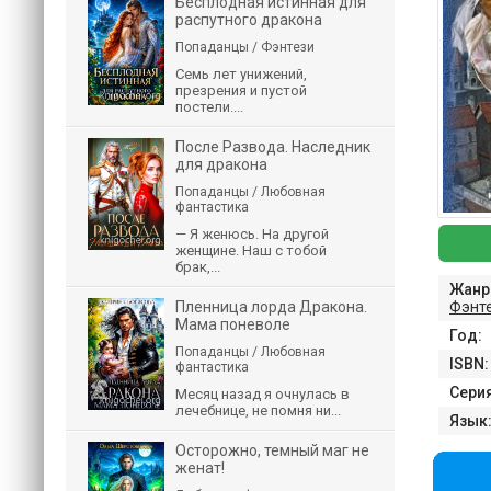
Бесплодная истинная для
распутного дракона
Попаданцы / Фэнтези
Семь лет унижений,
презрения и пустой
постели....
После Развода. Наследник
для дракона
Попаданцы / Любовная
фантастика
— Я женюсь. На другой
женщине. Наш с тобой
брак,...
Жанр
Фэнт
Пленница лорда Дракона.
Мама поневоле
Год:
Попаданцы / Любовная
ISBN:
фантастика
Серия
Месяц назад я очнулась в
лечебнице, не помня ни...
Язык
Осторожно, темный маг не
женат!