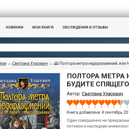
НОВИНКИ
МОИ КНИГИ
ОБСУЖДЕНИЯ И ОТЗЫВЫ
ези
→
Светлана Уласевич
→ 🕮 Полтора метра недоразумений, или Н
ПОЛТОРА МЕТРА 
БУДИТЕ СПЯЩЕГО
Автор:
Светлана Уласевич
Книга добавлена: 4 сентябрь 201
Один совершенно не прекрасный 
потомок и наследник княжеског