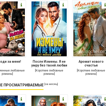
оди за меня!
После Измены. Я не
Аромат нового
умру без твоей любви
счастья
менные любовные
[Короткие любовные
[Короткие любовные
романы]
романы]
романы]
[за месяц]
Е ПРОСМАТРИВАЕМЫЕ