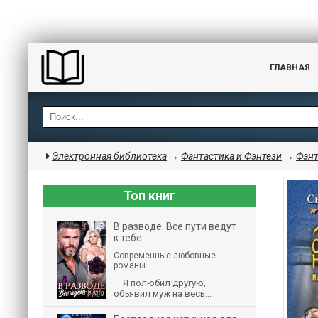
ГЛАВНАЯ
Электронная библиотека
→
Фантастика и Фэнтези
→
Фэнт
Топ книг
В разводе. Все пути ведут
к тебе
Современные любовные
романы
— Я полюбил другую, —
объявил муж на весь...