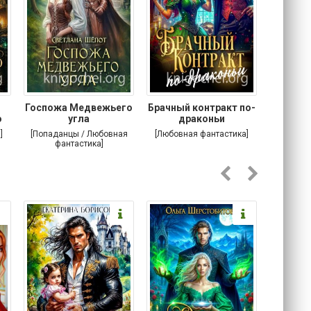
Госпожа Медвежьего
Брачный контракт по-
Тр
о
угла
драконьи
пр
]
[Попаданцы / Любовная
[Любовная фантастика]
[Детектив
фантастика]
Любовна