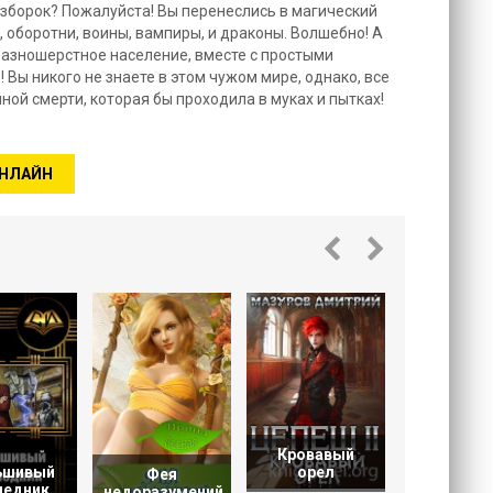
азборок? Пожалуйста! Вы перенеслись в магический
 оборотни, воины, вампиры, и драконы. Волшебно! А
 разношерстное население, вместе с простыми
 Вы никого не знаете в этом чужом мире, однако, все
ной смерти, которая бы проходила в муках и пытках!
ОНЛАЙН
Наслед
Рода
Кровавый
ьшивый
орел
Фея
ледник
недоразумений