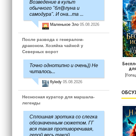
Возведение в культ
обычного "бл@луна и
самодура". И она...та ...
Маленькое Зло
05.08.2026
После развода с генералом-
драконом. Хозяйка чайной у
Северных ворот
Беспл
Точно однотипно и очень)) Не
для
читалось...
[Попа
flyledy
05.08.2026
ОБСУ
Несносная куратор для маршала-
легенды
Сплошная эротика со слегка
обозначенным сюжетом. ГГ
вся такая противоречивая,
герой весь такой