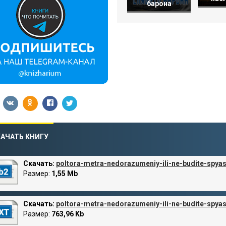
барона
АЧАТЬ КНИГУ
Скачать:
poltora-metra-nedorazumeniy-ili-ne-budite-spya
Размер:
1,55 Mb
Скачать:
poltora-metra-nedorazumeniy-ili-ne-budite-spya
Размер:
763,96 Kb