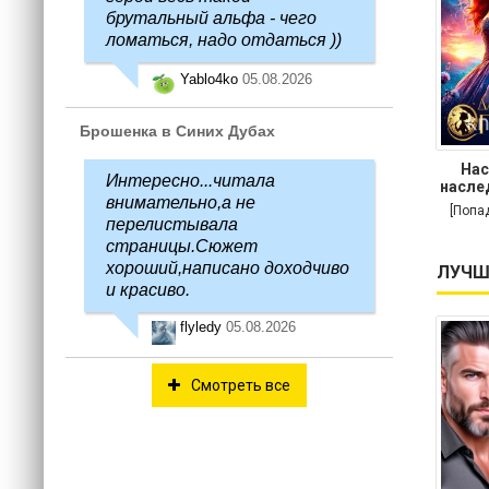
брутальный альфа - чего
ломаться, надо отдаться ))
Yablo4ko
05.08.2026
Брошенка в Синих Дубах
Нас
Интересно...читала
насле
внимательно,а не
[Попа
перелистывала
страницы.Сюжет
хороший,написано доходчиво
ЛУЧШ
и красиво.
flyledy
05.08.2026
Смотреть все