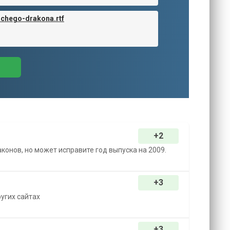
schego-drakona.rtf
+2
онов, но может исправите год выпуска на 2009.
+3
ругих сайтах
+3