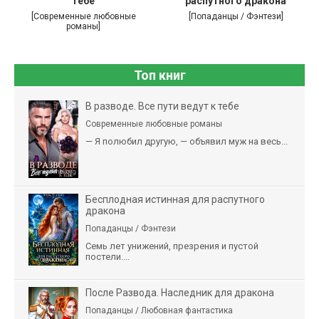
тебе
распутного дракона
[Современные любовные
[Попаданцы / Фэнтези]
романы]
Топ книг
В разводе. Все пути ведут к тебе
Современные любовные романы
— Я полюбил другую, — объявил муж на весь...
Бесплодная истинная для распутного
дракона
Попаданцы / Фэнтези
Семь лет унижений, презрения и пустой
постели....
После Развода. Наследник для дракона
Попаданцы / Любовная фантастика