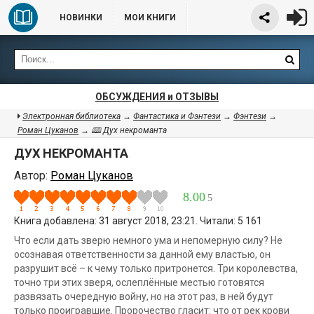
НОВИНКИ
МОИ КНИГИ
ОБСУЖДЕНИЯ и ОТЗЫВЫ
Электронная библиотека
→
Фантастика и Фэнтези
→
Фэнтези
→
Роман Цуканов
→ 🕮 Дух некроманта
ДУХ НЕКРОМАНТА
Автор:
Роман Цуканов
8.00
5
Книга добавлена: 31 август 2018, 23:21. Читали: 5 161
Что если дать зверю немного ума и непомерную силу? Не
осознавая ответственности за данной ему властью, он
разрушит всё – к чему только притронется. Три королевства,
точно три этих зверя, ослеплённые местью готовятся
развязать очередную войну, но на этот раз, в ней будут
только проигравшие. Пророчество гласит: что от рек крови