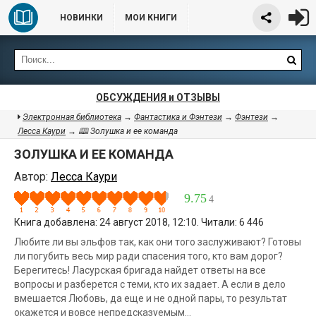
НОВИНКИ
МОИ КНИГИ
ОБСУЖДЕНИЯ и ОТЗЫВЫ
Электронная библиотека
→
Фантастика и Фэнтези
→
Фэнтези
→
Лесса Каури
→ 🕮 Золушка и ее команда
ЗОЛУШКА И ЕЕ КОМАНДА
Автор:
Лесса Каури
9.75
4
Книга добавлена: 24 август 2018, 12:10. Читали: 6 446
Любите ли вы эльфов так, как они того заслуживают? Готовы
ли погубить весь мир ради спасения того, кто вам дорог?
Берегитесь! Ласурская бригада найдет ответы на все
вопросы и разберется с теми, кто их задает. А если в дело
вмешается Любовь, да еще и не одной пары, то результат
окажется и вовсе непредсказуемым…