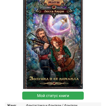
Мой статус книги
Жанр:
Фантастика и Фэнтези
/
Фэнтези