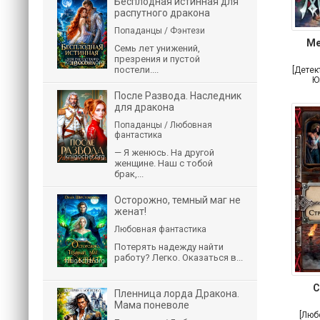
Бесплодная истинная для
распутного дракона
Попаданцы / Фэнтези
Ме
Семь лет унижений,
презрения и пустой
постели....
[Детек
Ю
После Развода. Наследник
для дракона
Попаданцы / Любовная
фантастика
— Я женюсь. На другой
женщине. Наш с тобой
брак,...
Осторожно, темный маг не
женат!
Любовная фантастика
Потерять надежду найти
работу? Легко. Оказаться в...
С
Пленница лорда Дракона.
Мама поневоле
[Люб