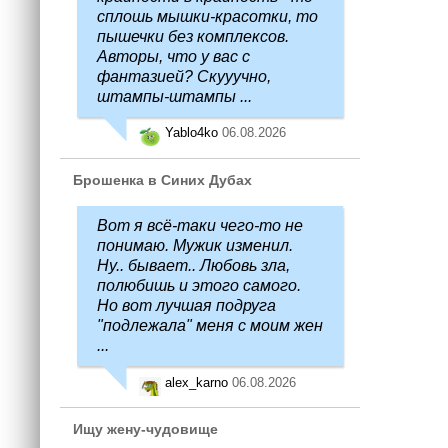
сплошь мышки-красотки, то
пышечки без комплексов.
Авторы, что у вас с
фантазией? Скууучно,
штампы-штампы ...
Yablo4ko
06.08.2026
Брошенка в Синих Дубах
Вот я всё-таки чего-то не
понимаю. Мужик изменил.
Ну.. бывает.. Любовь зла,
полюбишь и этого самого.
Но вот лучшая подруга
"подлежала" меня с моим жен
...
alex_karno
06.08.2026
Ищу жену-чудовище