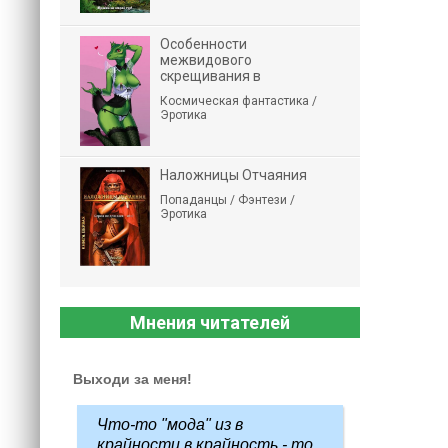
Особенности
межвидового
скрещивания в
Космическая фантастика /
Эротика
Наложницы Отчаяния
Попаданцы / Фэнтези /
Эротика
Мнения читателей
Выходи за меня!
Что-то "мода" из в
крайности в крайность - то