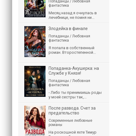
Попаданцы / Любовная
фантастика
Месяц назад я очнулась в
лечебнице, не помня ни...
Злодейка в финале
Попаданцы / Любовная
фантастика
Я попала в собственный
роман. Второстепенной...
Попаданка-Акушерка: на
Службе у Князя!
Попаданцы / Любовная
фантастика
- Либо ты принимаешь роды
у моей сестры так,...
После развода. Счет за
предательство
Современные любовные
романы
На роскошной яхте Тимур