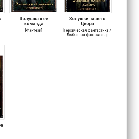
х
Золушка и ее
Золушки нашего
команда
Двора
[Фэнтези]
[Героическая фантастика /
Любовная фантастика]
ра