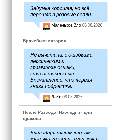
Задумка хорошая, но всё
перешло в розовые сопли...
Маленькое Зло
06.08.2026
Врачебная история
Не вычитана, с ошибками,
лексическими,
грамматическими,
стилистическими.
Впечатление, что первая
книга подростка.
ДаКа
06.08.2026
После Развода. Наследник для
дракона
Благодаря таким книгам,
мужички уверены: взял, как и