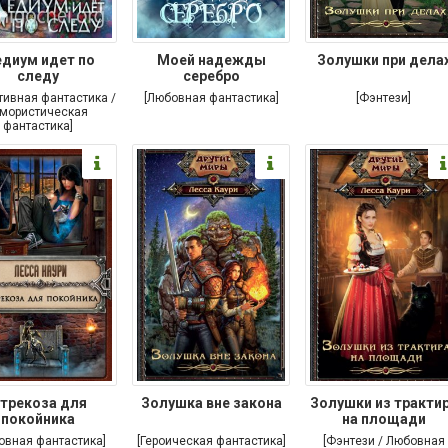
диум идет по
Моей надежды
Золушки при дела
следу
серебро
тивная фантастика /
[Любовная фантастика]
[Фэнтези]
мористическая
фантастика]
трекоза для
Золушка вне закона
Золушки из тракти
покойника
на площади
овная фантастика]
[Героическая фантастика]
[Фэнтези / Любовная