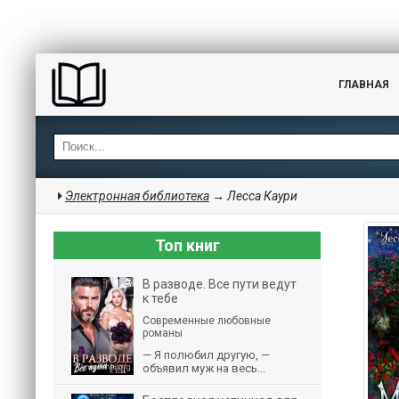
ГЛАВНАЯ
Электронная библиотека
→ Лесса Каури
Топ книг
В разводе. Все пути ведут
к тебе
Современные любовные
романы
— Я полюбил другую, —
объявил муж на весь...