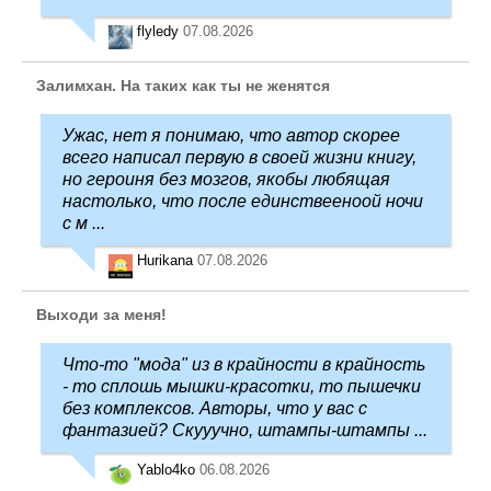
flyledy
07.08.2026
Залимхан. На таких как ты не женятся
Ужас, нет я понимаю, что автор скорее
всего написал первую в своей жизни книгу,
но героиня без мозгов, якобы любящая
настолько, что после единствееноой ночи
с м ...
Hurikana
07.08.2026
Выходи за меня!
Что-то "мода" из в крайности в крайность
- то сплошь мышки-красотки, то пышечки
без комплексов. Авторы, что у вас с
фантазией? Скууучно, штампы-штампы ...
Yablo4ko
06.08.2026