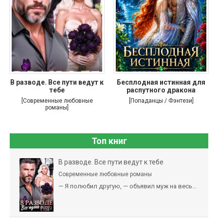
В разводе. Все пути ведут к
Бесплодная истинная для
тебе
распутного дракона
[Современные любовные
[Попаданцы / Фэнтези]
романы]
Топ книг
В разводе. Все пути ведут к тебе
Современные любовные романы
— Я полюбил другую, — объявил муж на весь...