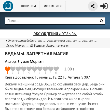
НОВИНКИ
МОИ КНИГИ
ОБСУЖДЕНИЯ и ОТЗЫВЫ
Электронная библиотека
→
Фантастика и Фэнтези
→
Фэнтези
→
Луиза Морган
→ 🕮 Ведьмы. Запретная магия
ВЕДЬМЫ. ЗАПРЕТНАЯ МАГИЯ
Автор:
Луиза Морган
1.00
1
Книга добавлена: 16 июль 2018, 22:10. Читали: 5 307
Веками женщины рода Оршьер скрывали свой дар. Ведь они
были ведьмами, могущественными и прекрасными. Больше
сотни лет назад Урсула Оршьер пожертвовала собой, чтобы
спасти род и сберечь дар. И магия, что жила в крови
потомков Урсулы, возродилась вновь в ее внучке Нанетт.
Вместе с сестрами она бежала из Франции в графство