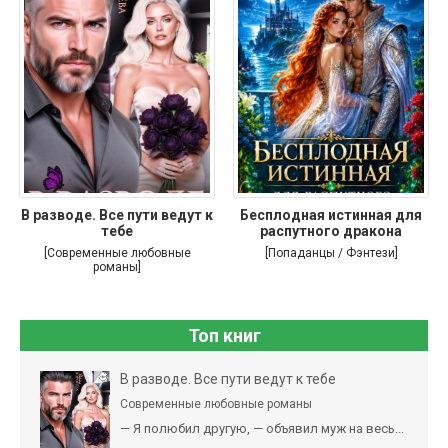
В разводе. Все пути ведут к
Бесплодная истинная для
тебе
распутного дракона
[Современные любовные
[Попаданцы / Фэнтези]
романы]
Топ книг
В разводе. Все пути ведут к тебе
Современные любовные романы
— Я полюбил другую, — объявил муж на весь...