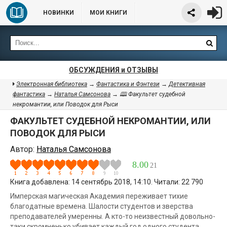
НОВИНКИ
МОИ КНИГИ
ОБСУЖДЕНИЯ и ОТЗЫВЫ
Электронная библиотека
→
Фантастика и Фэнтези
→
Детективная
фантастика
→
Наталья Самсонова
→ 🕮 Факультет судебной
некромантии, или Поводок для Рыси
ФАКУЛЬТЕТ СУДЕБНОЙ НЕКРОМАНТИИ, ИЛИ
ПОВОДОК ДЛЯ РЫСИ
Автор:
Наталья Самсонова
8.00
21
Книга добавлена: 14 сентябрь 2018, 14:10. Читали: 22 790
Имперская магическая Академия переживает тихие
благодатные времена. Шалости студентов и зверства
преподавателей умеренны. А кто-то неизвестный довольно-
таки скромненько убивает каждый год одного студента.