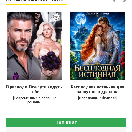
В разводе. Все пути ведут к
Бесплодная истинная для
тебе
распутного дракона
[Современные любовные
[Попаданцы / Фэнтези]
романы]
Топ книг