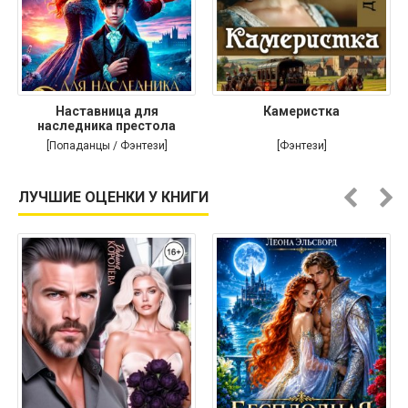
Наставница для
Камеристка
наследника престола
[Попаданцы / Фэнтези]
[Фэнтези]
ЛУЧШИЕ ОЦЕНКИ У КНИГИ