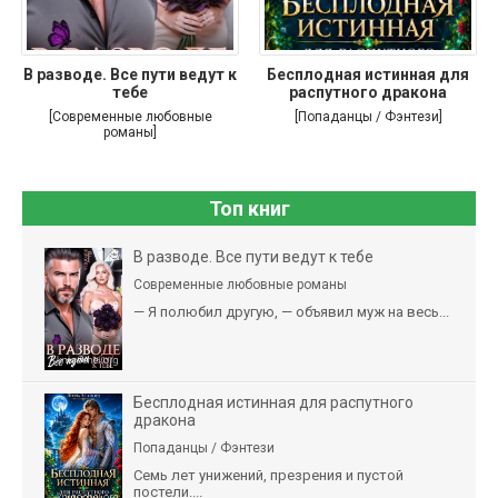
В разводе. Все пути ведут к
Бесплодная истинная для
тебе
распутного дракона
[Современные любовные
[Попаданцы / Фэнтези]
романы]
Топ книг
В разводе. Все пути ведут к тебе
Современные любовные романы
— Я полюбил другую, — объявил муж на весь...
Бесплодная истинная для распутного
дракона
Попаданцы / Фэнтези
Семь лет унижений, презрения и пустой
постели....