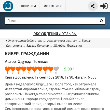
НОВИНКИ
МОИ КНИГИ
ОБСУЖДЕНИЯ и ОТЗЫВЫ
Электронная библиотека
→
Фантастика и Фэнтези
→
Боевая
фантастика
→
Эдуард Поляков
→ 🕮 Кибер. Гражданин
КИБЕР. ГРАЖДАНИН
Автор:
Эдуард Поляков
9.00
4
Книга добавлена: 19 сентябрь 2018, 19:30. Читали: 6 563
Время недалекого будущего. После того, как отгремела
четвёртая мировая война, страны, точнее, обломки стран,
распались. На когда-то величественных руинах возникли
доминионы - города-государства. Новый Ковчег,
теократический полис, который вырос на месте
Симферополя, превратился в родной дом для осиротевшего