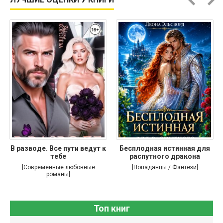
В разводе. Все пути ведут к
Бесплодная истинная для
тебе
распутного дракона
[Современные любовные
[Попаданцы / Фэнтези]
романы]
Топ книг