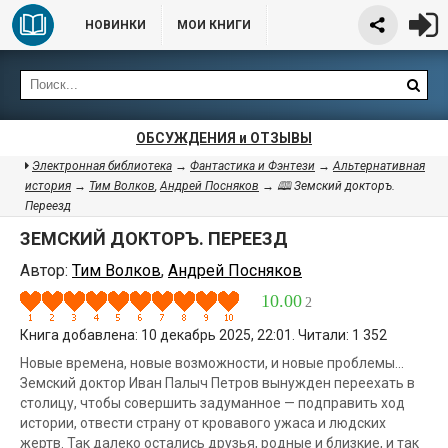
НОВИНКИ
МОИ КНИГИ
ОБСУЖДЕНИЯ и ОТЗЫВЫ
Электронная библиотека
→
Фантастика и Фэнтези
→
Альтернативная
история
→
Тим Волков
,
Андрей Посняков
→ 🕮 Земский докторъ.
Переезд
ЗЕМСКИЙ ДОКТОРЪ. ПЕРЕЕЗД
Автор:
Тим Волков
,
Андрей Посняков
10.00
2
Книга добавлена: 10 декабрь 2025, 22:01. Читали: 1 352
Новые времена, новые возможности, и новые проблемы...
Земский доктор Иван Палыч Петров вынужден переехать в
столицу, чтобы совершить задуманное — подправить ход
истории, отвести страну от кровавого ужаса и людских
жертв. Так далеко остались друзья, родные и близкие, и так