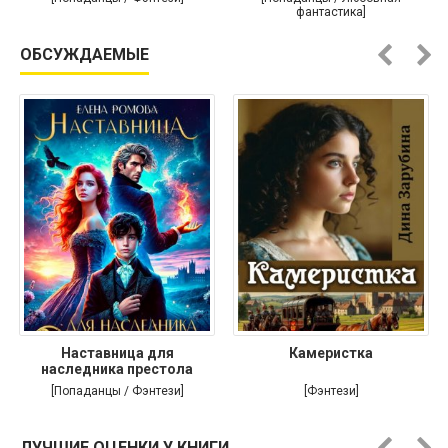
фантастика]
ОБСУЖДАЕМЫЕ
Наставница для
Камеристка
наследника престола
[Попаданцы / Фэнтези]
[Фэнтези]
ЛУЧШИЕ ОЦЕНКИ У КНИГИ