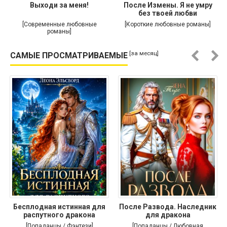
Выходи за меня!
После Измены. Я не умру
без твоей любви
[Современные любовные
[Короткие любовные романы]
романы]
[за месяц]
САМЫЕ ПРОСМАТРИВАЕМЫЕ
Бесплодная истинная для
После Развода. Наследник
распутного дракона
для дракона
[Попаданцы / Фэнтези]
[Попаданцы / Любовная