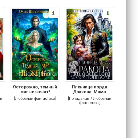
Осторожно, темный
Пленница лорда
Злодей
маг не женат!
Дракона. Мама
поневоле
я
[Любовная фантастика]
[Попаданцы / Любовная
[Попада
фантастика]
фа