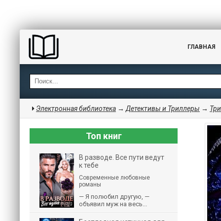
ГЛАВНАЯ
Электронная библиотека
→
Детективы и Триллеры
→
Тр
Топ книг
В разводе. Все пути ведут
к тебе
Современные любовные
романы
— Я полюбил другую, —
объявил муж на весь...