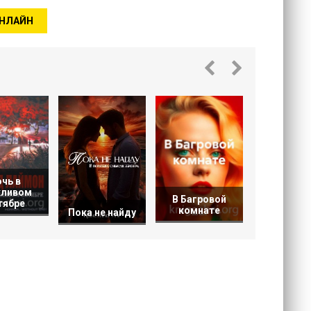
ОНЛАЙН
Фемида 
любв
чь в
кливом
В Багровой
тябре
комнате
Пока не найду