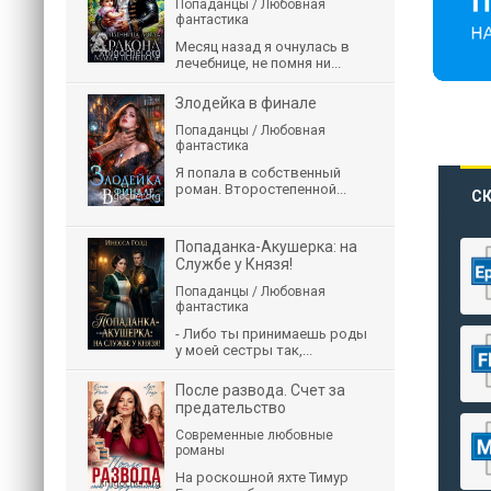
Попаданцы / Любовная
фантастика
Месяц назад я очнулась в
лечебнице, не помня ни...
Злодейка в финале
Попаданцы / Любовная
фантастика
Я попала в собственный
роман. Второстепенной...
СК
Попаданка-Акушерка: на
Службе у Князя!
Попаданцы / Любовная
фантастика
- Либо ты принимаешь роды
у моей сестры так,...
После развода. Счет за
предательство
Современные любовные
романы
На роскошной яхте Тимур