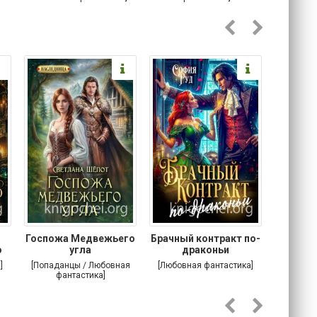
Госпожа Медвежьего
Брачный контракт по-
Тр
о
угла
драконьи
пр
]
[Попаданцы / Любовная
[Любовная фантастика]
[Детектив
фантастика]
Любовна