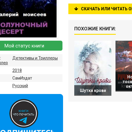
СКАЧАТЬ ИЛИ ЧИТАТЬ 
ПОХОЖИЕ КНИГИ:
Мой статус книги
:
Детективы и Триллеры
ллер
2018
Но
СамИздат
тос
:
Русский
ок
Шутки крови