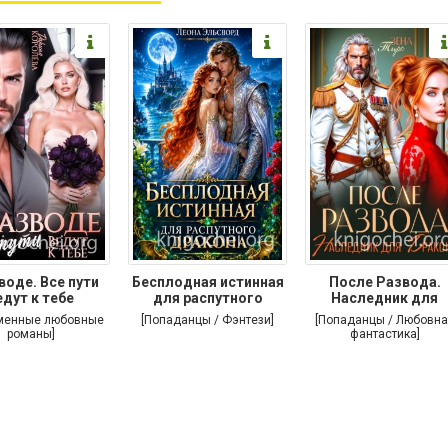
воде. Все пути
Бесплодная истинная
После Развода.
едут к тебе
для распутного
Наследник для
дракона
дракона
менные любовные
[Попаданцы / Фэнтези]
[Попаданцы / Любовна
романы]
фантастика]