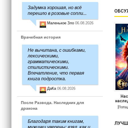
Задумка хорошая, но всё
ОБСУ
перешло в розовые сопли...
Маленькое Зло
06.08.2026
Врачебная история
Не вычитана, с ошибками,
лексическими,
грамматическими,
стилистическими.
Впечатление, что первая
книга подростка.
ДаКа
06.08.2026
Нас
насле
После Развода. Наследник для
[Попа
дракона
Благодаря таким книгам,
ЛУЧШ
мужички уверены: взял, как и