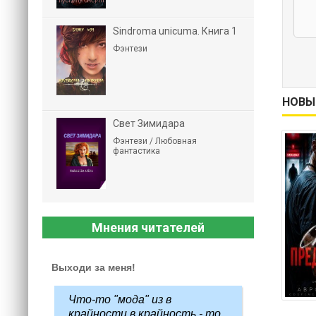
Sindroma unicuma. Книга 1
Фэнтези
НОВЫ
Свет Зимидара
Фэнтези / Любовная
фантастика
Мнения читателей
Выходи за меня!
Что-то "мода" из в
крайности в крайность - то