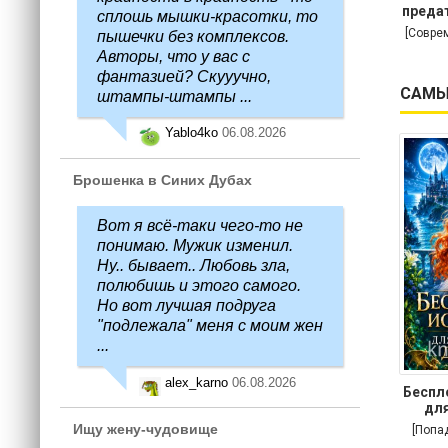
предат
сплошь мышки-красотки, то
[Совре
пышечки без комплексов.
Авторы, что у вас с
фантазией? Скууучно,
САМЫ
штампы-штампы ...
Yablo4ko
06.08.2026
Брошенка в Синих Дубах
Вот я всё-таки чего-то не
понимаю. Мужик изменил.
Ну.. бывает.. Любовь зла,
полюбишь и этого самого.
Но вот лучшая подруга
"подлежала" меня с моим жен
...
alex_karno
06.08.2026
Беспл
для
Ищу жену-чудовище
[Попа