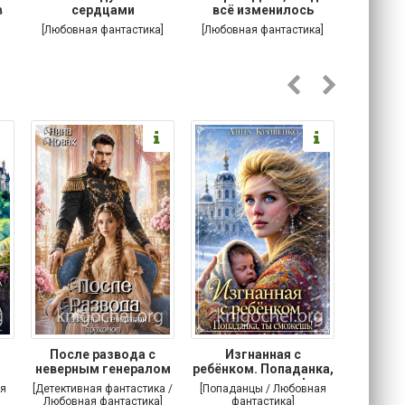
в
сердцами
всё изменилось
Котик
[Любовная фантастика]
[Любовная фантастика]
[
После развода с
Изгнанная с
Осторо
неверным генералом
ребёнком. Попаданка,
маг
драконов
ты сможешь!
я
[Детективная фантастика /
[Попаданцы / Любовная
[Любовн
Любовная фантастика]
фантастика]