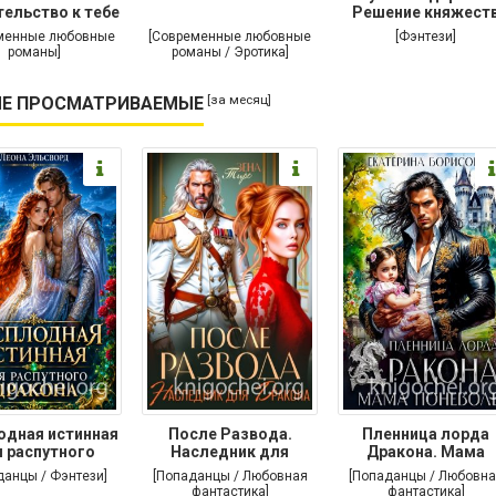
ельство к тебе
Решение княжест
менные любовные
[Современные любовные
[Фэнтези]
романы]
романы / Эротика]
[за месяц]
Е ПРОСМАТРИВАЕМЫЕ
одная истинная
После Развода.
Пленница лорда
 распутного
Наследник для
Дракона. Мама
дракона
дракона
поневоле
данцы / Фэнтези]
[Попаданцы / Любовная
[Попаданцы / Любовна
фантастика]
фантастика]