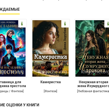
ЖДАЕМЫЕ
тавница для
Камеристка
Ненужная вторая
дника престола
жена Изумрудног
дракона
данцы / Фэнтези]
[Фэнтези]
[Любовная фантастика
ИЕ ОЦЕНКИ У КНИГИ