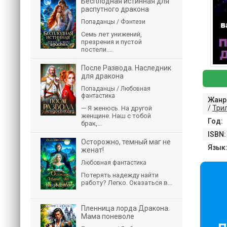
Бесплодная истинная для
распутного дракона
Попаданцы / Фэнтези
Семь лет унижений,
презрения и пустой
постели....
После Развода. Наследник
для дракона
Попаданцы / Любовная
фантастика
Жанр
/
Три
— Я женюсь. На другой
женщине. Наш с тобой
Год:
брак,...
ISBN:
Осторожно, темный маг не
Язык
женат!
Любовная фантастика
Потерять надежду найти
работу? Легко. Оказаться в...
Пленница лорда Дракона.
Мама поневоле