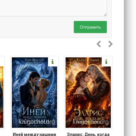
Отправить
.
Иней между нашими
Эларис: День, когда
Кошачи