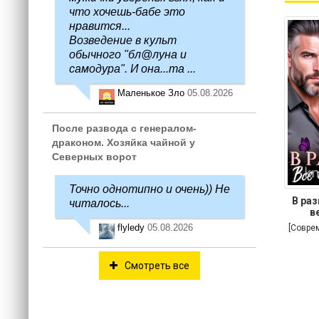
что хочешь-бабе это
нравится...
Возведение в культ
обычного "бл@луна и
самодура". И она...та ...
Маленькое Зло
05.08.2026
После развода с генералом-
драконом. Хозяйка чайной у
Северных ворот
Точно однотипно и очень)) Не
В раз
читалось...
в
flyledy
05.08.2026
[Совре
Смотреть все