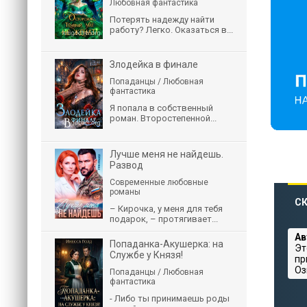
Любовная фантастика
Потерять надежду найти
работу? Легко. Оказаться в...
Злодейка в финале
Попаданцы / Любовная
фантастика
Я попала в собственный
роман. Второстепенной...
Лучше меня не найдешь.
Развод
Современные любовные
романы
СК
– Кирочка, у меня для тебя
подарок, – протягивает...
Ав
Попаданка-Акушерка: на
Эт
Службе у Князя!
пр
Оз
Попаданцы / Любовная
фантастика
- Либо ты принимаешь роды