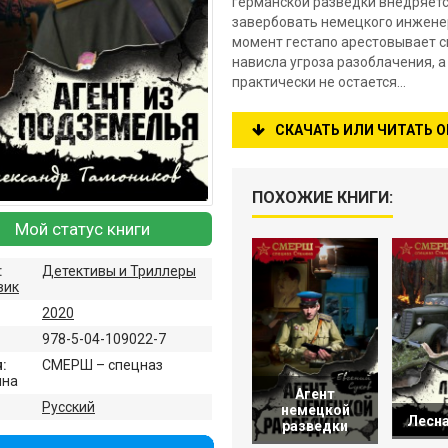
германской разведки внедряет
завербовать немецкого инженера
момент гестапо арестовывает с
нависла угроза разоблачения, 
практически не остается…
СКАЧАТЬ ИЛИ ЧИТАТЬ 
ПОХОЖИЕ КНИГИ:
Мой статус книги
:
Детективы и Триллеры
вик
2020
978-5-04-109022-7
:
СМЕРШ – спецназ
ина
Агент
:
Русский
немецкой
Лесна
разведки