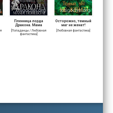
Пленница лорда
Осторожно, темный
Злодей
Дракона. Мама
маг не женат!
поневоле
я
[Попаданцы / Любовная
[Любовная фантастика]
[Попада
фантастика]
фа