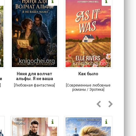
Няня для волчат
Как было
Мой вра
и
альфы. Я не ваша
мама
]
[Любовная фантастика]
[Современные любовные
[Детекти
романы / Эротика]