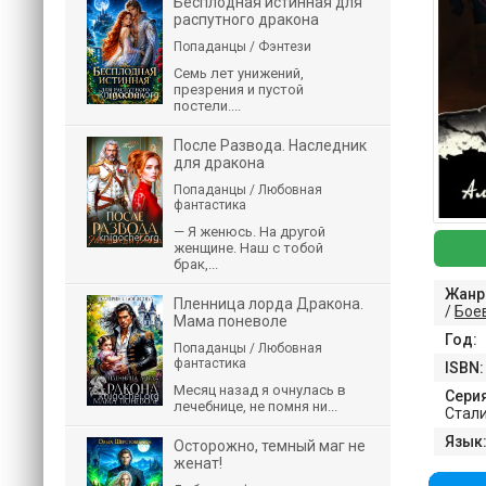
Бесплодная истинная для
распутного дракона
Попаданцы / Фэнтези
Семь лет унижений,
презрения и пустой
постели....
После Развода. Наследник
для дракона
Попаданцы / Любовная
фантастика
— Я женюсь. На другой
женщине. Наш с тобой
брак,...
Жанр
Пленница лорда Дракона.
/
Бое
Мама поневоле
Год:
Попаданцы / Любовная
фантастика
ISBN:
Месяц назад я очнулась в
Серия
лечебнице, не помня ни...
Стал
Язык
Осторожно, темный маг не
женат!