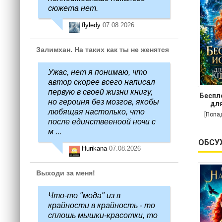
сюжета нет.
flyledy
07.08.2026
Залимхан. На таких как ты не женятся
Ужас, нет я понимаю, что
автор скорее всего написал
первую в своей жизни книгу,
Беспл
но героиня без мозгов, якобы
для
любящая настолько, что
[Попа
после единствееноой ночи с
м ...
ОБСУ
Hurikana
07.08.2026
Выходи за меня!
Что-то "мода" из в
крайности в крайность - то
сплошь мышки-красотки, то