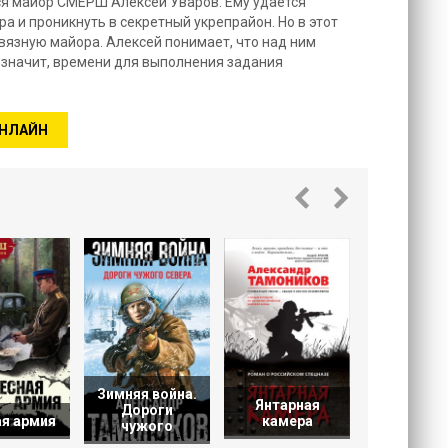
ся майор СМЕРШ Алексей Уваров. Ему удается
 и проникнуть в секретный укрепрайон. Но в этот
вязную майора. Алексей понимает, что над ним
а значит, времени для выполнения задания
ОНЛАЙН
По сле
кроваво
докто
Зимняя война.
Янтарная
Дороги
я армия
камера
чужого