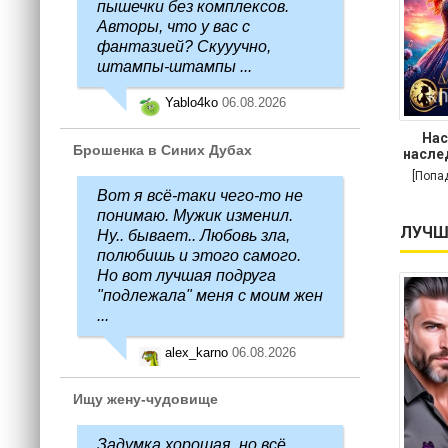
пышечки без комплексов.
Авторы, что у вас с
фантазией? Скууучно,
штампы-штампы ...
Yablo4ko
06.08.2026
Нас
Брошенка в Синих Дубах
насле
[Попа
Вот я всё-таки чего-то не
понимаю. Мужик изменил.
ЛУЧШ
Ну.. бывает.. Любовь зла,
полюбишь и этого самого.
Но вот лучшая подруга
"подлежала" меня с моим жен
...
alex_karno
06.08.2026
Ищу жену-чудовище
Задумка хорошая, но всё