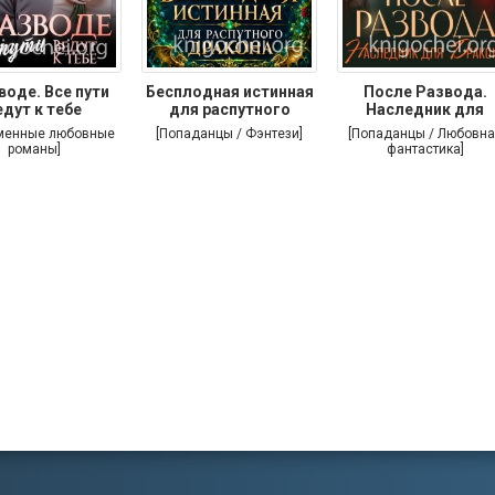
воде. Все пути
Бесплодная истинная
После Развода.
едут к тебе
для распутного
Наследник для
дракона
дракона
менные любовные
[Попаданцы / Фэнтези]
[Попаданцы / Любовна
романы]
фантастика]