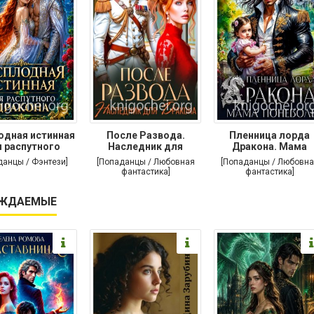
одная истинная
После Развода.
Пленница лорда
 распутного
Наследник для
Дракона. Мама
дракона
дракона
поневоле
данцы / Фэнтези]
[Попаданцы / Любовная
[Попаданцы / Любовна
фантастика]
фантастика]
ЖДАЕМЫЕ