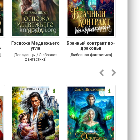
Госпожа Медвежьего
Брачный контракт по-
Тр
о
угла
драконьи
пр
]
[Попаданцы / Любовная
[Любовная фантастика]
[Детектив
фантастика]
Любовна