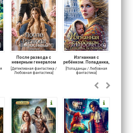
После развода с
Изгнанная с
Осторо
неверным генералом
ребёнком. Попаданка,
маг
драконов
ты сможешь!
я
[Детективная фантастика /
[Попаданцы / Любовная
[Любовн
Любовная фантастика]
фантастика]