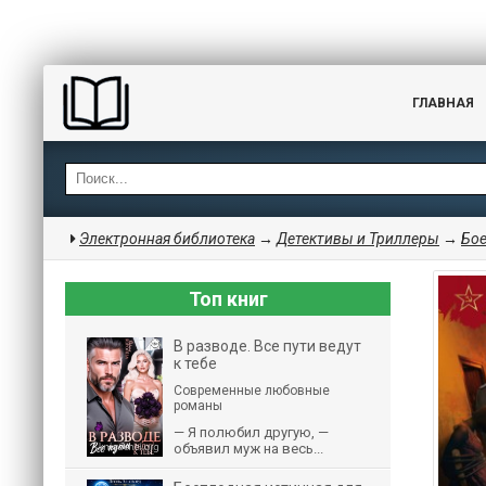
ГЛАВНАЯ
Электронная библиотека
→
Детективы и Триллеры
→
Бо
Топ книг
В разводе. Все пути ведут
к тебе
Современные любовные
романы
— Я полюбил другую, —
объявил муж на весь...