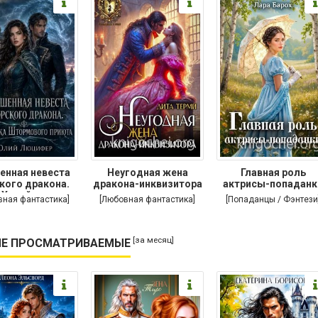
енная невеста
Неугодная жена
Главная роль
кого дракона.
дракона-инквизитора
актрисы-попаданк
Хозяйка
вная фантастика]
[Любовная фантастика]
[Попаданцы / Фэнтези
[за месяц]
Е ПРОСМАТРИВАЕМЫЕ