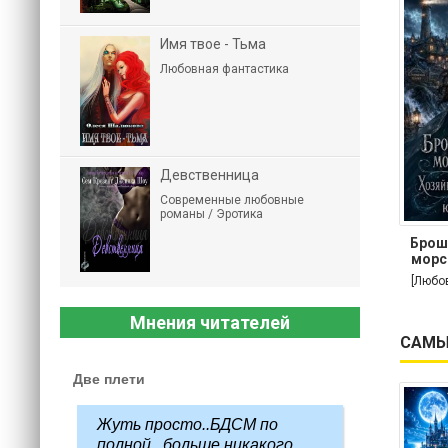
Имя твое - Тьма
Любовная фантастика
Девственница
Современные любовные
романы / Эротика
Брош
морс
[Любо
Мнения читателей
САМЫ
Две плети
Жуть просто..БДСМ по
полной...больше никакого