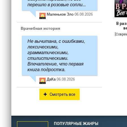
перешло в розовые сопли...
Маленькое Зло
06.08.2026
В раз
в
Врачебная история
[Совре
Не вычитана, с ошибками,
лексическими,
грамматическими,
стилистическими.
Впечатление, что первая
книга подростка.
ДаКа
06.08.2026
Смотреть все