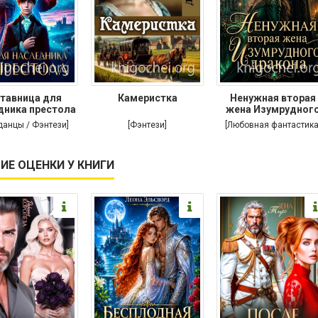
тавница для
Камеристка
Ненужная вторая
дника престола
жена Изумрудног
дракона
данцы / Фэнтези]
[Фэнтези]
[Любовная фантастика
ИЕ ОЦЕНКИ У КНИГИ