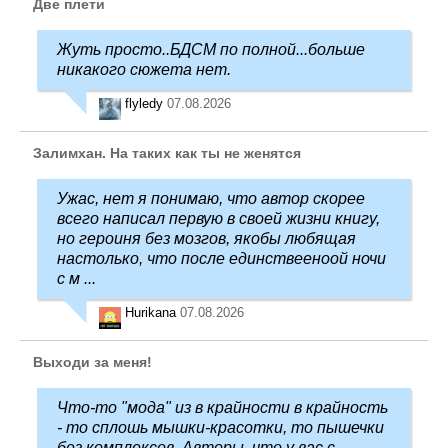
Две плети
Жуть просто..БДСМ по полной...больше
никакого сюжета нет.
flyledy
07.08.2026
Залимхан. На таких как ты не женятся
Ужас, нет я понимаю, что автор скорее
всего написал первую в своей жизни книгу,
но героиня без мозгов, якобы любящая
настолько, что после единствееноой ночи
с м ...
Hurikana
07.08.2026
Выходи за меня!
Что-то "мода" из в крайности в крайность
- то сплошь мышки-красотки, то пышечки
без комплексов. Авторы, что у вас с