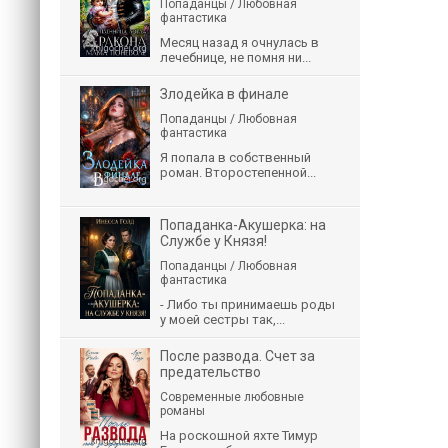
Попаданцы / Любовная
фантастика
Месяц назад я очнулась в
лечебнице, не помня ни...
Злодейка в финале
Попаданцы / Любовная
фантастика
Я попала в собственный
роман. Второстепенной...
Попаданка-Акушерка: на
Службе у Князя!
Попаданцы / Любовная
фантастика
- Либо ты принимаешь роды
у моей сестры так,...
После развода. Счет за
предательство
Современные любовные
романы
На роскошной яхте Тимур