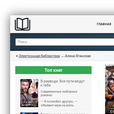
ГЛАВНАЯ
Электронная библиотека
→ Алена Ягинская
Топ книг
В разводе. Все пути ведут
к тебе
Современные любовные
романы
— Я полюбил другую, —
объявил муж на весь...