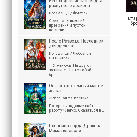
Бесплодная истинная для
распутного дракона
Попаданцы / Фэнтези
Ста
Семь лет унижений,
бр
презрения и пустой
постели....
После Развода. Наследник
для дракона
Попаданцы / Любовная
фантастика
— Я женюсь. На другой
женщине. Наш с тобой
брак,...
Осторожно, темный маг не
женат!
Любовная фантастика
Потерять надежду найти
работу? Легко. Оказаться в...
Пленница лорда Дракона.
Мама поневоле