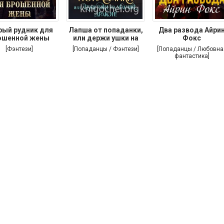
рый рудник для
Лапша от попаданки,
Два развода Айри
ошенной жены
или держи ушки на
Фокс
[Фэнтези]
[Попаданцы / Фэнтези]
[Попаданцы / Любовна
фантастика]