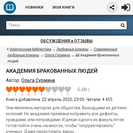
НОВИНКИ
МОИ КНИГИ
ОБСУЖДЕНИЯ и ОТЗЫВЫ
Электронная библиотека
→
Любовные романы
→
Современные
любовные романы
→
Ольга Сурмина
→ 🕮 Академия бракованных
людей
АКАДЕМИЯ БРАКОВАННЫХ ЛЮДЕЙ
Автор:
Ольга Сурмина
6.00
1
Книга добавлена: 22 апрель 2025, 23:05. Читали: 4 455
Они являлись мусором для общества. Выходцами из детских
колоний. Но академия призвана исправить все дефекты,
правдами, или неправдами. И декан одного из факультетов
готов пойти очень на многое, чтобы "скорректировать"
ученицу. Даже переступить закон…