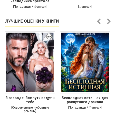
наследника престола
[Попаданцы / Фэнтези]
[Фэнтези]
ЛУЧШИЕ ОЦЕНКИ У КНИГИ
В разводе. Все пути ведут к
Бесплодная истинная для
тебе
распутного дракона
[Современные любовные
[Попаданцы / Фэнтези]
романы]