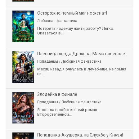
Осторожно, темный маг не женат!
Любовная фантастика
Потерять надежду найти работу? Легко.
Оказаться в...
Пленница лорда Дракона. Мама поневоле
Попаданцы / Любовная фантастика
Месяц назад я очнулась в лечебнице, не помня
ни...
Злодейка в финале
Попаданцы / Любовная фантастика
Я попала в собственный роман.
Второстепенной...
Попаданка-Акушерка: на Службе у Князя!