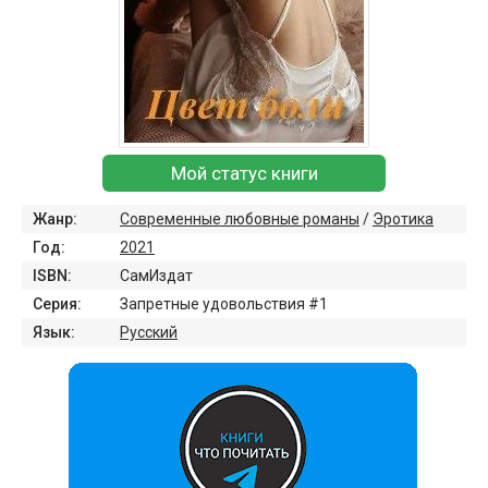
Мой статус книги
Жанр:
Современные любовные романы
/
Эротика
Год:
2021
ISBN:
СамИздат
Серия:
Запретные удовольствия #1
Язык:
Русский