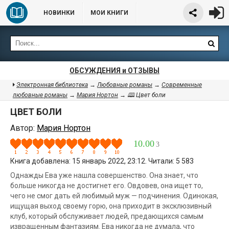
НОВИНКИ
МОИ КНИГИ
ОБСУЖДЕНИЯ и ОТЗЫВЫ
Электронная библиотека
→
Любовные романы
→
Современные
любовные романы
→
Мария Нортон
→ 🕮 Цвет боли
ЦВЕТ БОЛИ
Автор:
Мария Нортон
10.00
3
Книга добавлена: 15 январь 2022, 23:12. Читали: 5 583
Однажды Ева уже нашла совершенство. Она знает, что
больше никогда не достигнет его. Овдовев, она ищет то,
чего не смог дать ей любимый муж — подчинения. Одинокая,
ищущая выход своему горю, она приходит в эксклюзивный
клуб, который обслуживает людей, предающихся самым
извращенным фантазиям. Ева никогда не думала, что