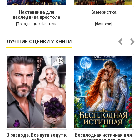
Наставница для
Камеристка
наследника престола
[Попаданцы / Фэнтези]
[Фэнтези]
ЛУЧШИЕ ОЦЕНКИ У КНИГИ
В разводе. Все пути ведут к
Бесплодная истинная для
тебе
распутного дракона