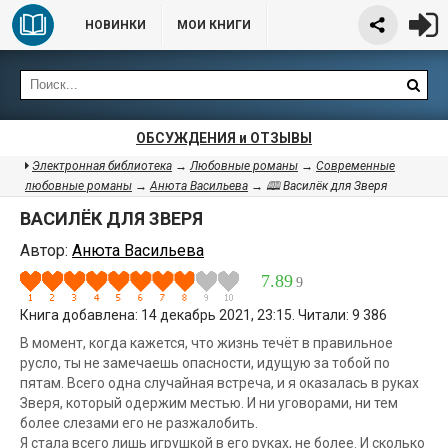
НОВИНКИ
МОИ КНИГИ
ОБСУЖДЕНИЯ и ОТЗЫВЫ
Электронная библиотека
→
Любовные романы
→
Современные
любовные романы
→
Анюта Васильева
→ 🕮 Василёк для Зверя
ВАСИЛЁК ДЛЯ ЗВЕРЯ
Автор:
Анюта Васильева
7.89
9
Книга добавлена: 14 декабрь 2021, 23:15. Читали: 9 386
В момент, когда кажется, что жизнь течёт в правильное
русло, ты не замечаешь опасности, идущую за тобой по
пятам. Всего одна случайная встреча, и я оказалась в руках
Зверя, который одержим местью. И ни уговорами, ни тем
более слезами его не разжалобить.
Я стала всего лишь игрушкой в его руках, не более. И сколько