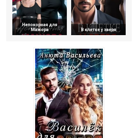
Непокорная для
Мажора
В клетке у зверя