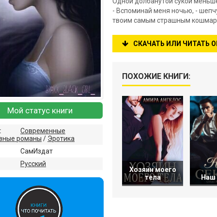
Одной долбанутой сукой меньш
- Вспоминай меня ночью, - шепчу
твоим самым страшным кошмар
СКАЧАТЬ ИЛИ ЧИТАТЬ 
ПОХОЖИЕ КНИГИ:
Мой статус книги
:
Современные
вные романы
/
Эротика
СамИздат
:
Русский
Хозяин моего
Наш 
тела