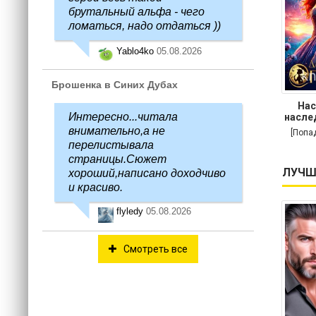
брутальный альфа - чего
ломаться, надо отдаться ))
Yablo4ko
05.08.2026
Брошенка в Синих Дубах
Нас
Интересно...читала
насле
внимательно,а не
[Попа
перелистывала
страницы.Сюжет
ЛУЧШ
хороший,написано доходчиво
и красиво.
flyledy
05.08.2026
Смотреть все