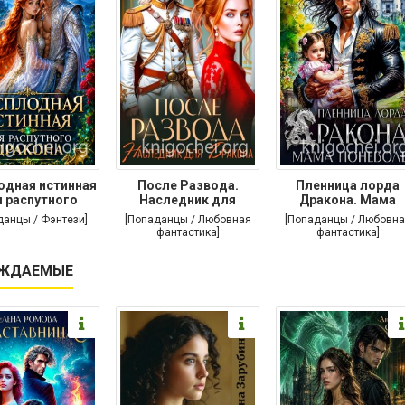
одная истинная
После Развода.
Пленница лорда
 распутного
Наследник для
Дракона. Мама
дракона
дракона
поневоле
данцы / Фэнтези]
[Попаданцы / Любовная
[Попаданцы / Любовна
фантастика]
фантастика]
ЖДАЕМЫЕ