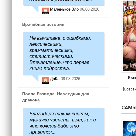
Маленькое Зло
06.08.2026
Врачебная история
Не вычитана, с ошибками,
лексическими,
грамматическими,
стилистическими.
Впечатление, что первая
книга подростка.
Вых
ДаКа
06.08.2026
[Совре
После Развода. Наследник для
дракона
САМЫ
Благодаря таким книгам,
мужички уверены: взял, как и
что хочешь-бабе это
нравится...