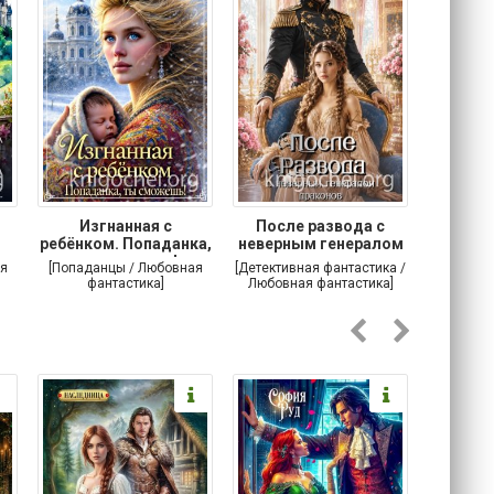
Изгнанная с
После развода с
Осторо
ребёнком. Попаданка,
неверным генералом
маг
ты сможешь!
драконов
я
[Попаданцы / Любовная
[Детективная фантастика /
[Любовн
фантастика]
Любовная фантастика]