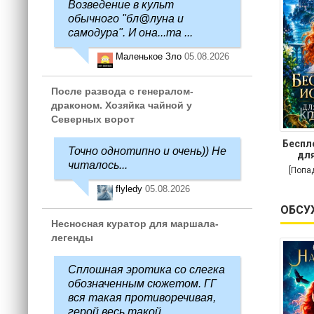
Возведение в культ
обычного "бл@луна и
самодура". И она...та ...
Маленькое Зло
05.08.2026
После развода с генералом-
драконом. Хозяйка чайной у
Северных ворот
Беспл
Точно однотипно и очень)) Не
для
читалось...
[Попа
flyledy
05.08.2026
ОБСУ
Несносная куратор для маршала-
легенды
Сплошная эротика со слегка
обозначенным сюжетом. ГГ
вся такая противоречивая,
герой весь такой