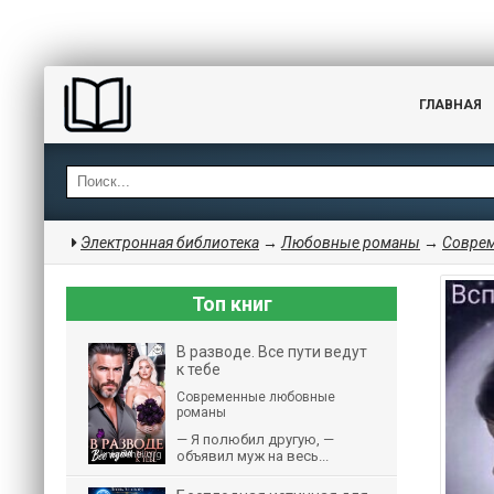
ГЛАВНАЯ
Электронная библиотека
→
Любовные романы
→
Совре
Топ книг
В разводе. Все пути ведут
к тебе
Современные любовные
романы
— Я полюбил другую, —
объявил муж на весь...