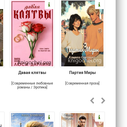
Давая клятвы
Партия Миры
Крова
тайна
[Современные любовные
[Современная проза]
[Любовн
романы / Эротика]