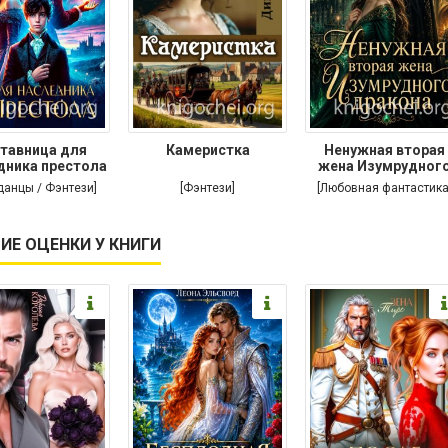
тавница для
Камеристка
Ненужная вторая
дника престола
жена Изумрудног
дракона
данцы / Фэнтези]
[Фэнтези]
[Любовная фантастика
ИЕ ОЦЕНКИ У КНИГИ