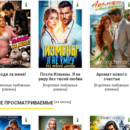
оди за меня!
После Измены. Я не
Аромат нового
умру без твоей любви
счастья
менные любовные
[Короткие любовные
[Короткие любовные
романы]
романы]
романы]
[за месяц]
Е ПРОСМАТРИВАЕМЫЕ