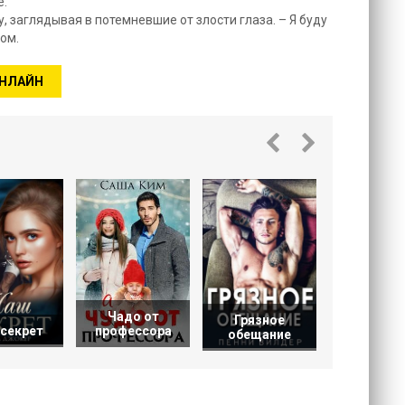
е.
, заглядывая в потемневшие от злости глаза. – Я буду
ом.
ОНЛАЙН
Укроти
сердц
Чадо от
Грязное
секрет
профессора
обещание