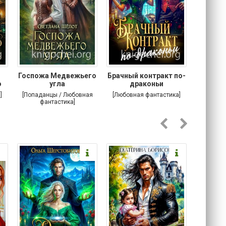
Госпожа Медвежьего
Брачный контракт по-
Тр
о
угла
драконьи
пр
]
[Попаданцы / Любовная
[Любовная фантастика]
[Детектив
фантастика]
Любовна