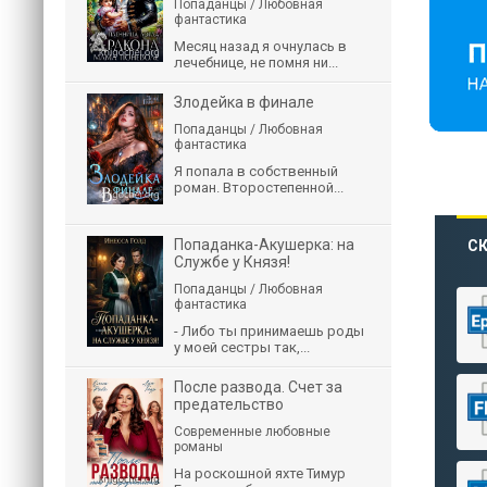
Попаданцы / Любовная
фантастика
Месяц назад я очнулась в
лечебнице, не помня ни...
Злодейка в финале
Попаданцы / Любовная
фантастика
Я попала в собственный
роман. Второстепенной...
Попаданка-Акушерка: на
СК
Службе у Князя!
Попаданцы / Любовная
фантастика
- Либо ты принимаешь роды
у моей сестры так,...
После развода. Счет за
предательство
Современные любовные
романы
На роскошной яхте Тимур