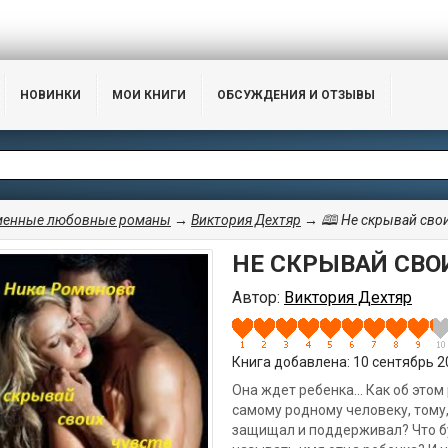
НОВИНКИ
МОИ КНИГИ
ОБСУЖДЕНИЯ И ОТЗЫВЫ
менные любовные романы
→
Виктория Дехтяр
→ 🕮 Не скрывай свои
НЕ СКРЫВАЙ СВО
Автор:
Виктория Дехтяр
Книга добавлена: 10 сентябрь 20
Она ждет ребенка... Как об это
самому родному человеку, тому,
защищал и поддерживал? Что бу