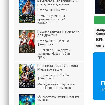
Бесплодная истинная для
распутного дракона
Попаданцы / Фэнтези
Семь лет унижений,
презрения и пустой
постели....
Жанр
После Развода. Наследник
Совр
для дракона
ISBN:
Попаданцы / Любовная
фантастика
Язык
— Я женюсь. На другой
женщине. Наш с тобой
брак,...
Пленница лорда Дракона.
Мама поневоле
Попаданцы / Любовная
фантастика
Месяц назад я очнулась в
лечебнице, не помня ни...
Осторожно, темный маг не
женат!