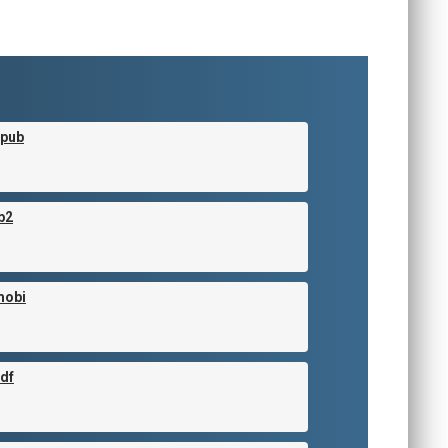
epub
b2
mobi
pdf