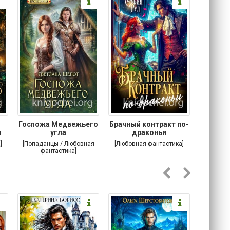
Госпожа Медвежьего
Брачный контракт по-
Тр
о
угла
драконьи
пр
]
[Попаданцы / Любовная
[Любовная фантастика]
[Детектив
фантастика]
Любовна