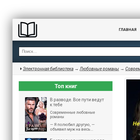
ГЛАВНАЯ
Электронная библиотека
→
Любовные романы
→
Совре
Топ книг
В разводе. Все пути ведут
к тебе
Современные любовные
романы
— Я полюбил другую, —
объявил муж на весь...