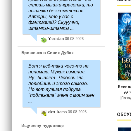
сплошь мышки-красотки, то
пышечки без комплексов.
Авторы, что у вас с
фантазией? Скууучно,
штампы-штампы ...
Yablo4ko
06.08.2026
Брошенка в Синих Дубах
Вот я всё-таки чего-то не
понимаю. Мужик изменил.
Ну.. бывает.. Любовь зла,
полюбишь и этого самого.
Беспл
Но вот лучшая подруга
для
"подлежала" меня с моим жен
[Попа
...
alex_karno
06.08.2026
ОБСУ
Ищу жену-чудовище