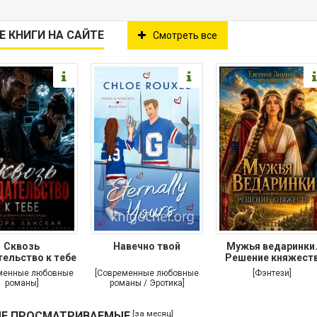
Е КНИГИ НА САЙТЕ
Смотреть все
Сквозь
Навечно твой
Мужья ведаринки
ельство к тебе
Решение княжест
менные любовные
[Современные любовные
[Фэнтези]
романы]
романы / Эротика]
[за месяц]
Е ПРОСМАТРИВАЕМЫЕ