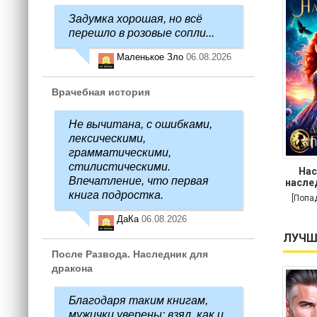
Задумка хорошая, но всё
перешло в розовые сопли...
Маленькое Зло
06.08.2026
Врачебная история
Не вычитана, с ошибками,
лексическими,
грамматическими,
стилистическими.
Нас
Впечатление, что первая
насле
книга подростка.
[Попа
ДаКа
06.08.2026
ЛУЧШ
После Развода. Наследник для
дракона
Благодаря таким книгам,
мужички уверены: взял, как и