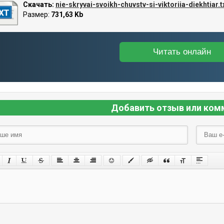
Скачать:
nie-skryvai-svoikh-chuvstv-si-viktoriia-diekhtiar.t
Размер:
731,63 Kb
Читать онлайн
Добавить отзыв или ком