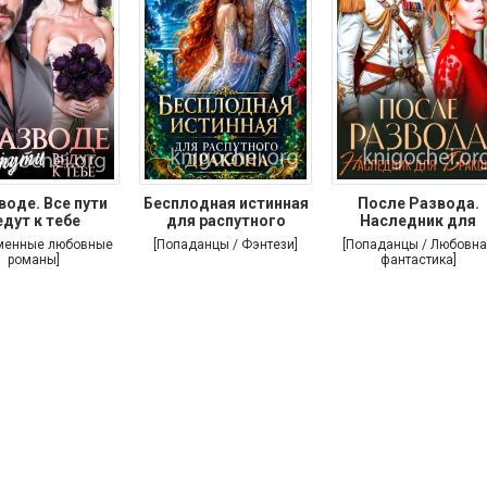
воде. Все пути
Бесплодная истинная
После Развода.
едут к тебе
для распутного
Наследник для
дракона
дракона
менные любовные
[Попаданцы / Фэнтези]
[Попаданцы / Любовна
романы]
фантастика]