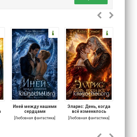
.
Иней между нашими
Эларис: День, когда
Кошачи
в
сердцами
всё изменилось
Котик
[Любовная фантастика]
[Любовная фантастика]
[