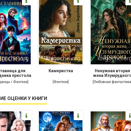
тавница для
Камеристка
Ненужная вторая
дника престола
жена Изумрудног
дракона
данцы / Фэнтези]
[Фэнтези]
[Любовная фантастика
ИЕ ОЦЕНКИ У КНИГИ