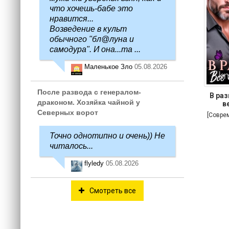
что хочешь-бабе это
нравится...
Возведение в культ
обычного "бл@луна и
самодура". И она...та ...
Маленькое Зло
05.08.2026
После развода с генералом-
В раз
драконом. Хозяйка чайной у
в
Северных ворот
[Совре
Точно однотипно и очень)) Не
читалось...
flyledy
05.08.2026
Смотреть все