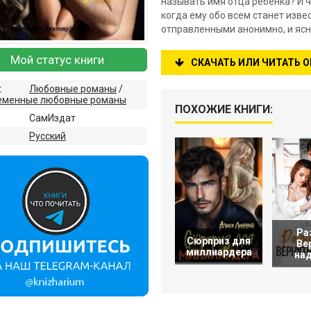
называть имя отца ребенка? И ч
когда ему обо всем станет изве
отправленными анонимно, и ясн
Мой статус книги
СКАЧАТЬ ИЛИ ЧИТАТЬ 
:
Любовные романы
/
еменные любовные романы
ПОХОЖИЕ КНИГИ:
СамИздат
:
Русский
Ра
Сюрприз для
Ве
миллиардера
на