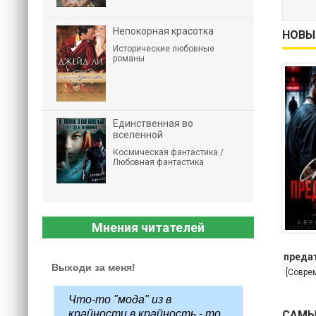
Непокорная красотка
НОВЫ
Исторические любовные
романы
Единственная во
вселенной
Космическая фантастика /
Любовная фантастика
Мнения читателей
предат
Выходи за меня!
[Совре
Что-то "мода" из в
крайности в крайность - то
САМЫ