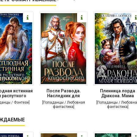
одная истинная
После Развода.
Пленница лорда
 распутного
Наследник для
Дракона. Мама
дракона
дракона
поневоле
данцы / Фэнтези]
[Попаданцы / Любовная
[Попаданцы / Любовна
фантастика]
фантастика]
ЖДАЕМЫЕ