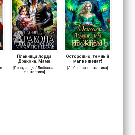
Пленница лорда
Осторожно, темный
Злодей
Дракона. Мама
маг не женат!
поневоле
я
[Попаданцы / Любовная
[Любовная фантастика]
[Попада
фантастика]
фа