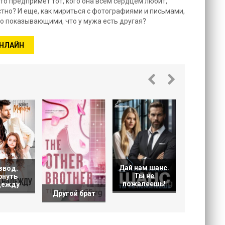
то предпримет тот, кого она всем сердцем любит,
стно? И еще, как мириться с фотографиями и письмами,
о показывающими, что у мужа есть другая?
ОНЛАЙН
Грех. Кни
Дай нам шанс.
звод.
Ты не
рнуть
пожалеешь!
дежду
Другой брат