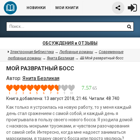
НОВИНКИ
МОИ КНИГИ
ОБСУЖДЕНИЯ и ОТЗЫВЫ
Электронная библиотека
→
Любовные романы
→
Современные
любовные романы
→
Янита Безликая
→ 🕮 Мой развратный босс
МОЙ РАЗВРАТНЫЙ БОСС
Автор:
Янита Безликая
7.57
65
Книга добавлена: 13 август 2018, 21:46. Читали: 48 740
Как только я устроилась на новую работу, то у меня каждый
день стал сражением с самой собой, и каждый день я
проигрывала в пользу своего нового босса. Я уходила домой
с насквозь мокрыми трусиками, и чувством разочарования
от самой себя. Интересно, когда мне надоест заниматься
мазохизмом, я трахну своего босса или просто уволюсь?