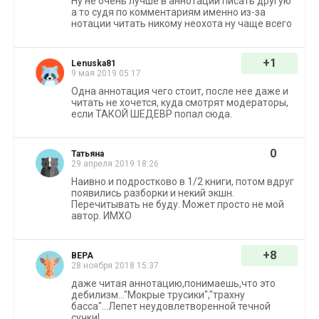
Ну не очень лучше в аннотации писать другую
а то судя по комментариям именно из-за
нотации читать никому неохота ну чаще всего
+1
Lenuska81
9 мая 2019 05:17
Одна аннотация чего стоит, после нее даже и
читать не хочется, куда смотрят модераторы,
если ТАКОЙ ШЕДЕВР попал сюда.
0
Татьяна
29 апреля 2019 18:26
Наивно и подростково в 1/2 книги, потом вдруг
появились разборки и некий экшн.
Перечитывать не буду. Может просто не мой
автор. ИМХО
+8
ВЕРА
28 ноября 2018 15:37
даже читая аннотацию,понимаешь,что это
дебилизм..."Мокрые трусики","трахну
басса"...Лепет неудовлетворенной течной
сучки!