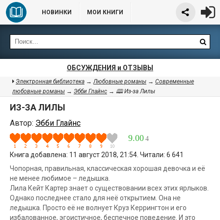
НОВИНКИ
МОИ КНИГИ
ОБСУЖДЕНИЯ и ОТЗЫВЫ
Электронная библиотека
→
Любовные романы
→
Современные
любовные романы
→
Эбби Глайнс
→ 🕮 Из-за Лилы
ИЗ-ЗА ЛИЛЫ
Автор:
Эбби Глайнс
9.00
4
Книга добавлена: 11 август 2018, 21:54. Читали: 6 641
Чопорная, правильная, классическая хорошая девочка и её
не менее любимое – ледышка.
Лила Кейт Картер знает о существовании всех этих ярлыков.
Однако последнее стало для неё открытием. Она не
ледышка. Просто её не волнует Круз Керрингтон и его
избалованное, эгоистичное, беспечное поведение. И это