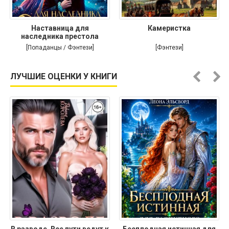
Наставница для
Камеристка
наследника престола
[Попаданцы / Фэнтези]
[Фэнтези]
ЛУЧШИЕ ОЦЕНКИ У КНИГИ
В разводе. Все пути ведут к
Бесплодная истинная для