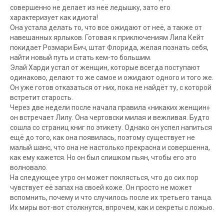
совершенно не делает из неё ледышку, зато его
характеризует как идиота!
Она устала делать то, что все ожидают от неё, а также от
навешанных ярлыков. Готовая к приключениям Лила Кейт
покидает Розмари Бич, штат Флорида, желая познать себя,
найти новый путь и стать кем-то большим.
Элай Харди устал от женщин, которые всегда поступают
одинаково, делают то же самое и ожидают одного и того же.
Он уже готов отказаться от них, пока не найдёт ту, с которой
встретит старость.
Через две недели после начала правила «никаких женщин»
он встречает Лилу. Она чертовски милая и вежливая. Будто
сошла со страниц книг по этикету. Однако он успел напиться
ещё до того, как она появилась, поэтому существует не
малый шанс, что она не настолько прекрасна и совершенна,
как ему кажется. Но он был слишком пьян, чтобы его это
волновало.
На следующее утро он может поклясться, что до сих пор
чувствует её запах на своей коже. Он просто не может
вспомнить, почему и что случилось после их третьего танца.
Их миры вот-вот столкнутся, впрочем, как и секреты с ложью.