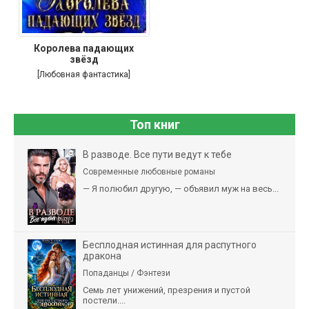
Королева падающих
звёзд
[Любовная фантастика]
Топ книг
В разводе. Все пути ведут к тебе
Современные любовные романы
— Я полюбил другую, — объявил муж на весь...
Бесплодная истинная для распутного
дракона
Попаданцы / Фэнтези
Семь лет унижений, презрения и пустой
постели....