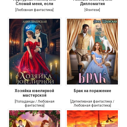
Сломай меня, если
Дипломатия
[Любовная фантастика]
[Фэнтези]
Хозяйка ювелирной
Брак на поражение
мастерской
[Попаданцы / Любовная
[Детективная фантастика /
фантастика]
Любовная фантастика]