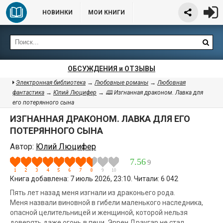
НОВИНКИ
МОИ КНИГИ
ОБСУЖДЕНИЯ и ОТЗЫВЫ
Электронная библиотека
→
Любовные романы
→
Любовная
фантастика
→
Юлий Люцифер
→ 🕮 Изгнанная драконом. Лавка для
его потерянного сына
ИЗГНАННАЯ ДРАКОНОМ. ЛАВКА ДЛЯ ЕГО
ПОТЕРЯННОГО СЫНА
Автор:
Юлий Люцифер
7.56
9
Книга добавлена: 7 июль 2026, 23:10. Читали: 6 042
Пять лет назад меня изгнали из драконьего рода.
Меня назвали виновной в гибели маленького наследника,
опасной целительницей и женщиной, которой нельзя
доверять даже огонь в печи. Эррен Драугар не стал