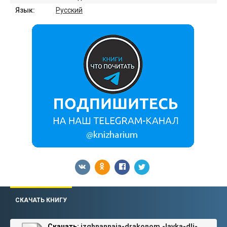
Язык:
Русский
СКАЧАТЬ КНИГУ
Скачать:
izghnannaia-drakonom.-lavka-dli-