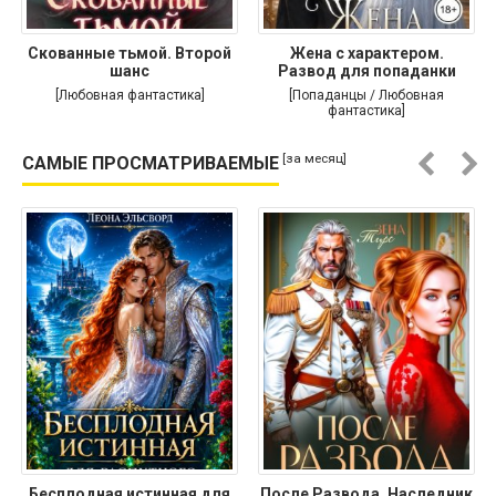
Скованные тьмой. Второй
Жена с характером.
шанс
Развод для попаданки
[Любовная фантастика]
[Попаданцы / Любовная
фантастика]
[за месяц]
САМЫЕ ПРОСМАТРИВАЕМЫЕ
Бесплодная истинная для
После Развода. Наследник