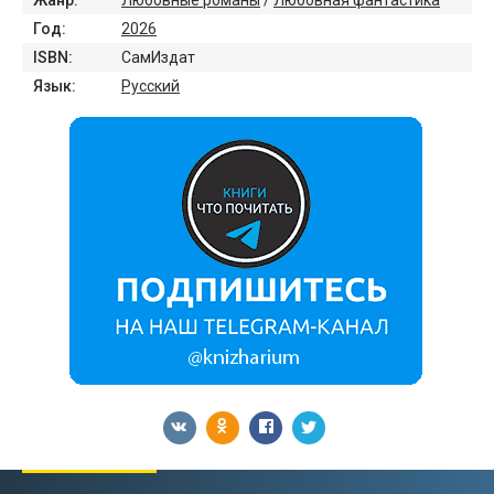
Жанр:
Любовные романы
/
Любовная фантастика
Год:
2026
ISBN:
СамИздат
Язык:
Русский