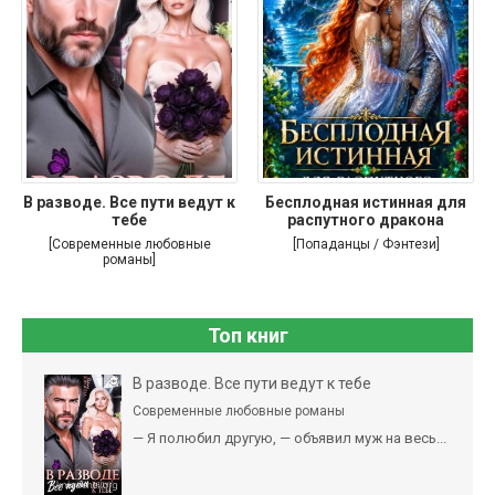
В разводе. Все пути ведут к
Бесплодная истинная для
тебе
распутного дракона
[Современные любовные
[Попаданцы / Фэнтези]
романы]
Топ книг
В разводе. Все пути ведут к тебе
Современные любовные романы
— Я полюбил другую, — объявил муж на весь...