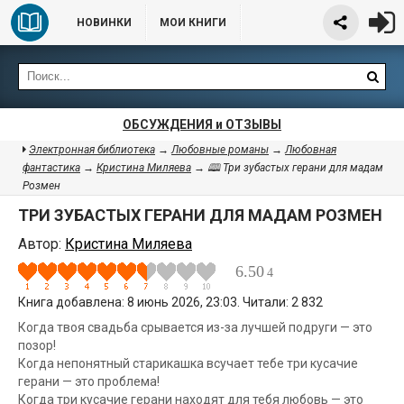
НОВИНКИ
МОИ КНИГИ
ОБСУЖДЕНИЯ и ОТЗЫВЫ
Электронная библиотека
→
Любовные романы
→
Любовная
фантастика
→
Кристина Миляева
→ 🕮 Три зубастых герани для мадам
Розмен
ТРИ ЗУБАСТЫХ ГЕРАНИ ДЛЯ МАДАМ РОЗМЕН
Автор:
Кристина Миляева
6.50
4
Книга добавлена: 8 июнь 2026, 23:03. Читали: 2 832
Когда твоя свадьба срывается из-за лучшей подруги — это
позор!
Когда непонятный старикашка всучает тебе три кусачие
герани — это проблема!
Когда три кусачие герани находят для тебя любовь — это