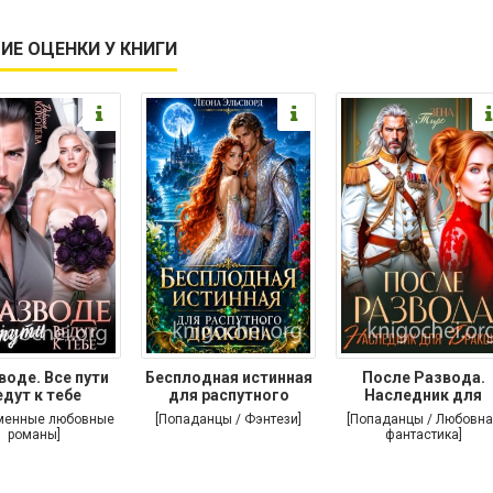
ИЕ ОЦЕНКИ У КНИГИ
воде. Все пути
Бесплодная истинная
После Развода.
едут к тебе
для распутного
Наследник для
дракона
дракона
менные любовные
[Попаданцы / Фэнтези]
[Попаданцы / Любовна
романы]
фантастика]