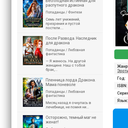
Бесплодная истинная для
распутного дракона
Попаданцы / Фэнтези
Семь лет унижений,
презрения и пустой
постели....
После Развода. Наследник
для дракона
Попаданцы / Любовная
фантастика
— Я женюсь. На другой
женщине. Наш с тобой
Жанр
брак,...
Эрот
Год:
Пленница лорда Дракона.
Мама поневоле
ISBN:
Попаданцы / Любовная
Серия
фантастика
Язык
Месяц назад я очнулась в
лечебнице, не помня ни...
Осторожно, темный маг не
женат!