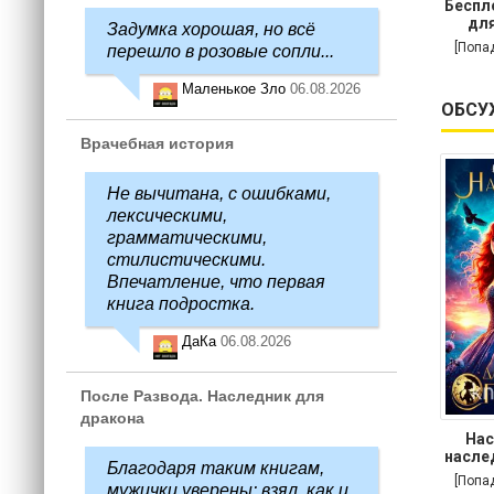
Беспл
для
Задумка хорошая, но всё
[Попа
перешло в розовые сопли...
Маленькое Зло
06.08.2026
ОБСУ
Врачебная история
Не вычитана, с ошибками,
лексическими,
грамматическими,
стилистическими.
Впечатление, что первая
книга подростка.
ДаКа
06.08.2026
После Развода. Наследник для
дракона
Нас
насле
Благодаря таким книгам,
[Попа
мужички уверены: взял, как и