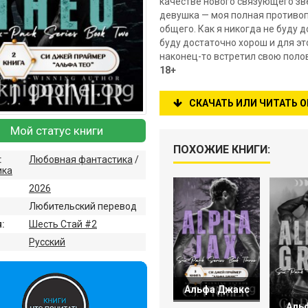
качестве нового связующего зве
девушка — моя полная противоп
общего. Как я никогда не буду д
буду достаточно хорош и для это
наконец-то встретил свою поло
18+
СКАЧАТЬ ИЛИ ЧИТАТЬ 
Мой статус книги
ПОХОЖИЕ КНИГИ:
:
Любовная фантастика
/
ика
2026
Любительский перевод
:
Шесть Стай #2
:
Русский
Альфа Джакс
Альф