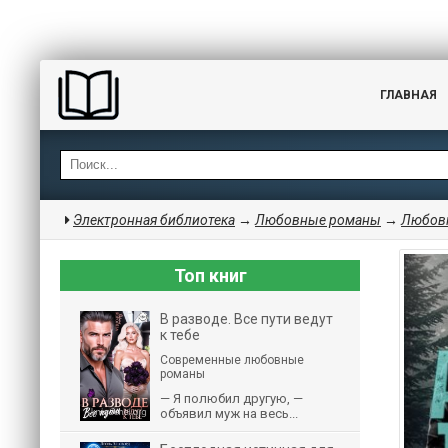
ГЛАВНАЯ
Электронная библиотека
→
Любовные романы
→
Любовн
Топ книг
В разводе. Все пути ведут
к тебе
Современные любовные
романы
— Я полюбил другую, —
объявил муж на весь...