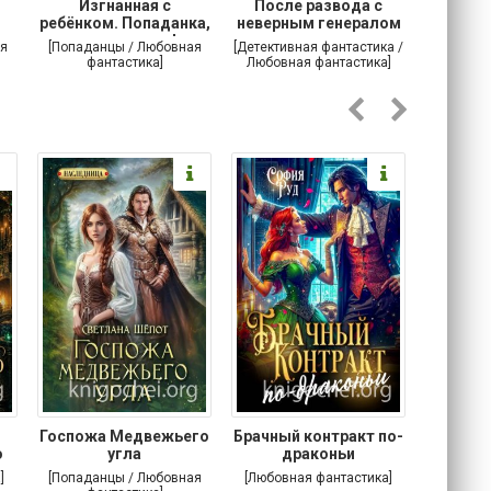
Изгнанная с
После развода с
Осторо
ребёнком. Попаданка,
неверным генералом
маг
ты сможешь!
драконов
я
[Попаданцы / Любовная
[Детективная фантастика /
[Любовн
фантастика]
Любовная фантастика]
Госпожа Медвежьего
Брачный контракт по-
Тр
о
угла
драконьи
пр
]
[Попаданцы / Любовная
[Любовная фантастика]
[Детектив