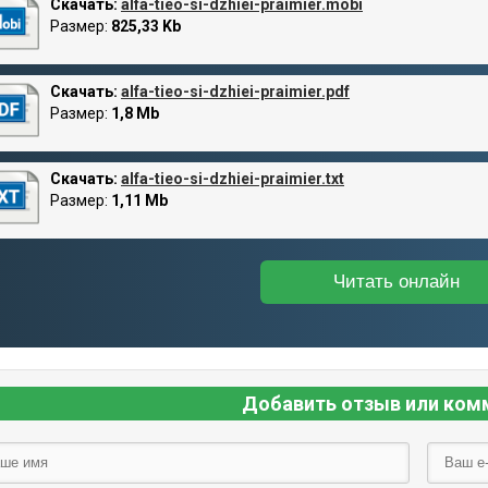
Скачать:
alfa-tieo-si-dzhiei-praimier.mobi
Размер:
825,33 Kb
Скачать:
alfa-tieo-si-dzhiei-praimier.pdf
Размер:
1,8 Mb
Скачать:
alfa-tieo-si-dzhiei-praimier.txt
Размер:
1,11 Mb
Читать онлайн
Добавить отзыв или ком