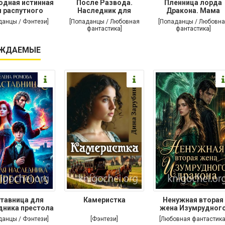
одная истинная
После Развода.
Пленница лорда
 распутного
Наследник для
Дракона. Мама
дракона
дракона
поневоле
данцы / Фэнтези]
[Попаданцы / Любовная
[Попаданцы / Любовна
фантастика]
фантастика]
ЖДАЕМЫЕ
тавница для
Камеристка
Ненужная вторая
дника престола
жена Изумрудног
дракона
данцы / Фэнтези]
[Фэнтези]
[Любовная фантастика