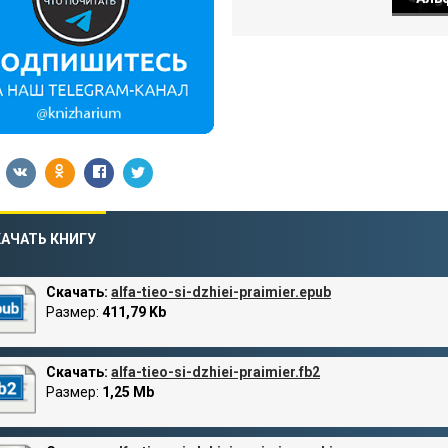
АЧАТЬ КНИГУ
Скачать:
alfa-tieo-si-dzhiei-praimier.epub
Размер:
411,79 Kb
Скачать:
alfa-tieo-si-dzhiei-praimier.fb2
Размер:
1,25 Mb