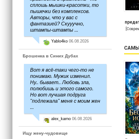
сплошь мышки-красотки, то
пышечки без комплексов.
Авторы, что у вас с
предат
фантазией? Скууучно,
[Совре
штампы-штампы ...
Yablo4ko
06.08.2026
САМЫ
Брошенка в Синих Дубах
Вот я всё-таки чего-то не
понимаю. Мужик изменил.
Ну.. бывает.. Любовь зла,
полюбишь и этого самого.
Но вот лучшая подруга
"подлежала" меня с моим жен
...
alex_karno
06.08.2026
Ищу жену-чудовище