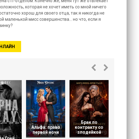
на с IT-отделом. Конечно же, меня тут же отвлекает
оложность, которая не хочет иметь со мной ничего
остаточно хорош для своего отца, так я никогда не
й маленькой мисс совершенства... но что, если я
винку?
ОНЛАЙН
Желанная
опасн
Брак по
контракту со
Альфа: право
злодейкой
первой ночи
а Грей