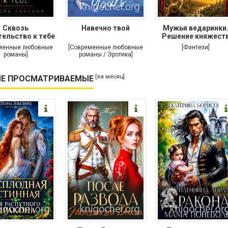
Сквозь
Навечно твой
Мужья ведаринки
ельство к тебе
Решение княжест
менные любовные
[Современные любовные
[Фэнтези]
романы]
романы / Эротика]
[за месяц]
Е ПРОСМАТРИВАЕМЫЕ