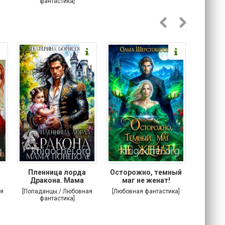
фантастика]
Любовна
Пленница лорда
Осторожно, темный
Злодей
Дракона. Мама
маг не женат!
поневоле
я
[Попаданцы / Любовная
[Любовная фантастика]
[Попада
фантастика]
фа