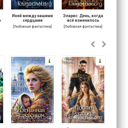
.
Иней между нашими
Эларис: День, когда
Кошачи
в
сердцами
всё изменилось
Котик
[Любовная фантастика]
[Любовная фантастика]
[