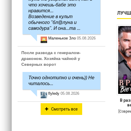
что хочешь-бабе это
нравится...
ЛУЧШ
Возведение в культ
обычного "бл@луна и
самодура". И она...та ...
Маленькое Зло
05.08.2026
После развода с генералом-
драконом. Хозяйка чайной у
Северных ворот
Точно однотипно и очень)) Не
читалось...
flyledy
05.08.2026
В раз
в
Смотреть все
[Совре