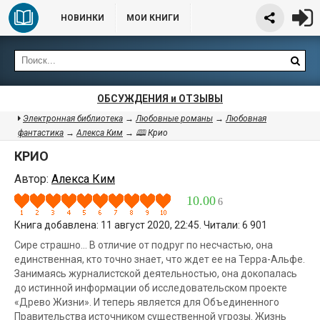
НОВИНКИ
МОИ КНИГИ
ОБСУЖДЕНИЯ и ОТЗЫВЫ
Электронная библиотека
→
Любовные романы
→
Любовная
фантастика
→
Алекса Ким
→ 🕮 Крио
КРИО
Автор:
Алекса Ким
10.00
6
Книга добавлена: 11 август 2020, 22:45. Читали: 6 901
Сире страшно… В отличие от подруг по несчастью, она
единственная, кто точно знает, что ждет ее на Терра-Альфе.
Занимаясь журналистской деятельностью, она докопалась
до истинной информации об исследовательском проекте
«Древо Жизни». И теперь является для Объединенного
Правительства источником существенной угрозы. Жизнь