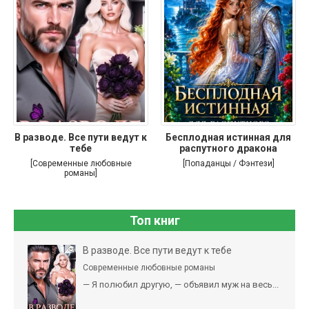
В разводе. Все пути ведут к
Бесплодная истинная для
тебе
распутного дракона
[Современные любовные
[Попаданцы / Фэнтези]
романы]
Топ книг
В разводе. Все пути ведут к тебе
Современные любовные романы
— Я полюбил другую, — объявил муж на весь...