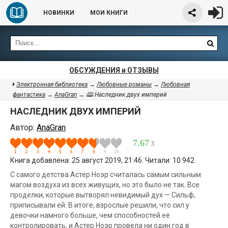
НОВИНКИ
МОИ КНИГИ
ОБСУЖДЕНИЯ и ОТЗЫВЫ
Электронная библиотека
→
Любовные романы
→
Любовная
фантастика
→
AnaGran
→ 🕮 Наследник двух империй
НАСЛЕДНИК ДВУХ ИМПЕРИЙ
Автор:
AnaGran
7.67
3
Книга добавлена: 25 август 2019, 21:46. Читали: 10 942
С самого детства Астер Ноэр считалась самым сильным
магом воздуха из всех живущих, но это было не так. Все
проделки, которые вытворял невидимый дух — Сильф,
приписывали ей. В итоге, взрослые решили, что сил у
девочки намного больше, чем способностей её
контролировать, и Астер Ноэр провела ни один год в