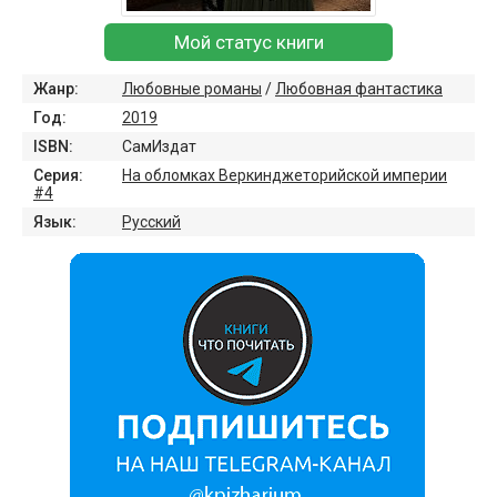
Мой статус книги
Жанр:
Любовные романы
/
Любовная фантастика
Год:
2019
ISBN:
СамИздат
Серия:
На обломках Веркинджеторийской империи
#4
Язык:
Русский