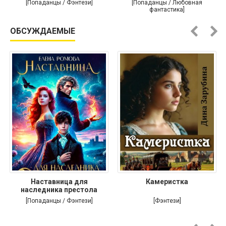
[Попаданцы / Фэнтези]
[Попаданцы / Любовная
фантастика]
ОБСУЖДАЕМЫЕ
Наставница для
Камеристка
наследника престола
[Попаданцы / Фэнтези]
[Фэнтези]