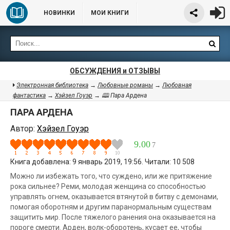
НОВИНКИ
МОИ КНИГИ
ОБСУЖДЕНИЯ и ОТЗЫВЫ
Электронная библиотека
→
Любовные романы
→
Любовная
фантастика
→
Хэйзел Гоуэр
→ 🕮 Пара Ардена
ПАРА АРДЕНА
Автор:
Хэйзел Гоуэр
9.00
7
Книга добавлена: 9 январь 2019, 19:56. Читали: 10 508
Можно ли избежать того, что суждено, или же притяжение
рока сильнее? Реми, молодая женщина со способностью
управлять огнем, оказывается втянутой в битву с демонами,
помогая оборотням и другим паранормальным существам
защитить мир. После тяжелого ранения она оказывается на
пороге смерти. Арден, волк-оборотень, кусает ее, чтобы