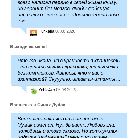
всего написал первую в своей жизни книгу,
но героиня без мозгов, якобы любящая
настолько, что после единствееноой ночи
с м ...
Hurikana
07.08.2026
Выходи за меня!
Что-то "мода" из в крайности в крайность
- то сплошь мышки-красотки, то пышечки
без комплексов. Авторы, что у вас с
фантазией? Скууучно, штампы-штампы ...
Yablo4ko
06.08.2026
Брошенка в Синих Дубах
Вот я всё-таки чего-то не понимаю.
Мужик изменил. Ну.. бывает.. Любовь зла,
полюбишь и этого самого. Но вот лучшая
подруга "подлежала" меня с моим жен ...