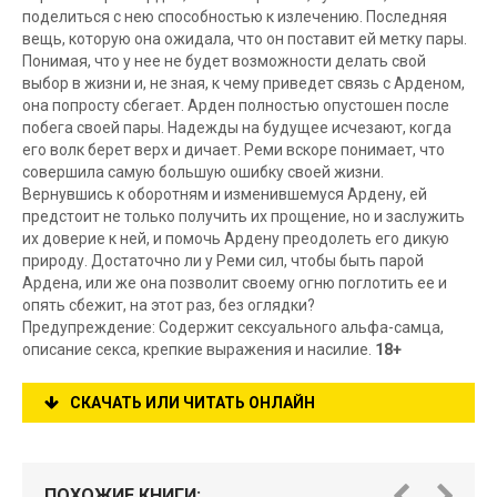
поделиться с нею способностью к излечению. Последняя
вещь, которую она ожидала, что он поставит ей метку пары.
Понимая, что у нее не будет возможности делать свой
выбор в жизни и, не зная, к чему приведет связь с Арденом,
она попросту сбегает. Арден полностью опустошен после
побега своей пары. Надежды на будущее исчезают, когда
его волк берет верх и дичает. Реми вскоре понимает, что
совершила самую большую ошибку своей жизни.
Вернувшись к оборотням и изменившемуся Ардену, ей
предстоит не только получить их прощение, но и заслужить
их доверие к ней, и помочь Ардену преодолеть его дикую
природу. Достаточно ли у Реми сил, чтобы быть парой
Ардена, или же она позволит своему огню поглотить ее и
опять сбежит, на этот раз, без оглядки?
Предупреждение: Содержит сексуального альфа-самца,
описание секса, крепкие выражения и насилие.
18+
СКАЧАТЬ ИЛИ ЧИТАТЬ ОНЛАЙН
ПОХОЖИЕ КНИГИ: