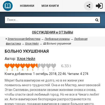
НОВИНКИ
МОИ КНИГИ
ОБСУЖДЕНИЯ и ОТЗЫВЫ
Электронная библиотека
→
Любовные романы
→
Любовная
фантастика
→
Хлоя Нейл
→ 🕮 Больно укушенная
БОЛЬНО УКУШЕННАЯ
Автор:
Хлоя Нейл
6.33
3
Книга добавлена: 1 октябрь 2018, 22:46. Читали: 4 274
Мерит была вампиром не долго, но в ее жизни уже
появилось много трудностей. Она и ее Мастер, многовековой
Этан Салливан, рисковали своими жизнями снова и снова,
чтобы спасти свой любимый город. Но не все в Чикаго любят
их. Анти-вампирские беспорядки распространяются по
всему городу, поражая вампиров в самое больное место.