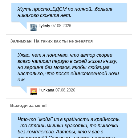
Жуть просто..БДСМ по полной...больше
никакого сюжета нет.
flyledy
07.08.2026
Залимхан. На таких как ты не женятся
Ужас, нет я понимаю, что автор скорее
всего написал первую в своей жизни книгу,
но героиня без мозгов, якобы любящая
настолько, что после единствееноой ночи
с м ...
Hurikana
07.08.2026
Выходи за меня!
Что-то "мода" из в крайности в крайность
- то сплошь мышки-красотки, то пышечки
без комплексов. Авторы, что у вас с
фантазией? Скууучно, штампы-штампы ...