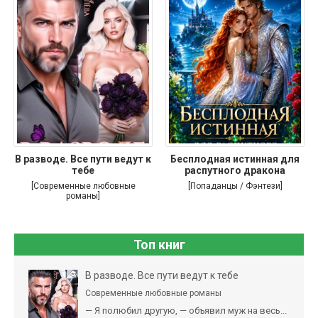
В разводе. Все пути ведут к
Бесплодная истинная для
тебе
распутного дракона
[Современные любовные
[Попаданцы / Фэнтези]
романы]
Топ книг
В разводе. Все пути ведут к тебе
Современные любовные романы
— Я полюбил другую, — объявил муж на весь...