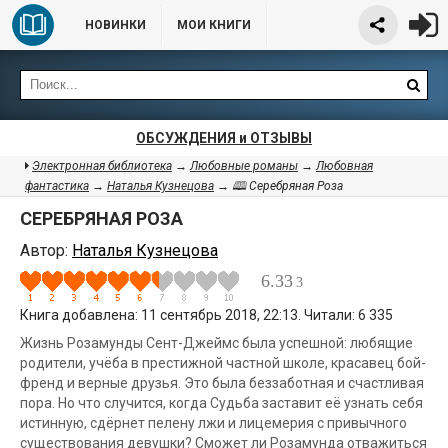
НОВИНКИ
МОИ КНИГИ
ОБСУЖДЕНИЯ и ОТЗЫВЫ
Электронная библиотека
→
Любовные романы
→
Любовная
фантастика
→
Наталья Кузнецова
→ 🕮 Серебряная Роза
СЕРЕБРЯНАЯ РОЗА
Автор:
Наталья Кузнецова
6.33
3
Книга добавлена: 11 сентябрь 2018, 22:13. Читали: 6 335
Жизнь Розамунды Сент-Джеймс была успешной: любящие
родители, учёба в престижной частной школе, красавец бой-
френд и верные друзья. Это была беззаботная и счастливая
пора. Но что случится, когда Судьба заставит её узнать себя
истинную, сдёрнет пелену лжи и лицемерия с привычного
существования девушки? Сможет ли Розамунда отважиться