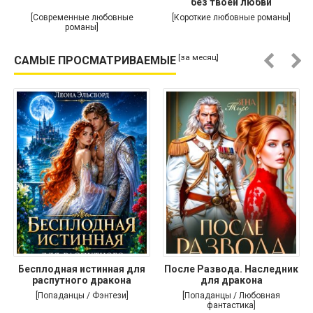
без твоей любви
[Современные любовные
[Короткие любовные романы]
романы]
[за месяц]
САМЫЕ ПРОСМАТРИВАЕМЫЕ
Бесплодная истинная для
После Развода. Наследник
распутного дракона
для дракона
[Попаданцы / Фэнтези]
[Попаданцы / Любовная
фантастика]