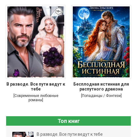
В разводе. Все пути ведут к
Бесплодная истинная для
тебе
распутного дракона
[Современные любовные
[Попаданцы / Фэнтези]
романы]
Топ книг
В разводе. Все пути ведут к тебе