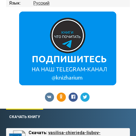
Язык:
Русский
СКАЧАТЬ КНИГУ
Скачать:
vasilisa-chierieda-liubov-