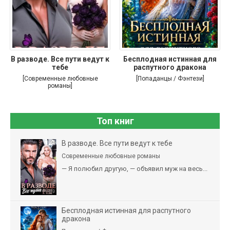
В разводе. Все пути ведут к
Бесплодная истинная для
тебе
распутного дракона
[Современные любовные
[Попаданцы / Фэнтези]
романы]
Топ книг
В разводе. Все пути ведут к тебе
Современные любовные романы
— Я полюбил другую, — объявил муж на весь...
Бесплодная истинная для распутного
дракона