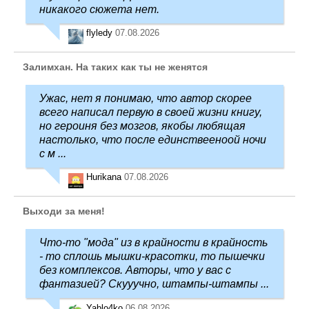
никакого сюжета нет.
flyledy
07.08.2026
Залимхан. На таких как ты не женятся
Ужас, нет я понимаю, что автор скорее
всего написал первую в своей жизни книгу,
но героиня без мозгов, якобы любящая
настолько, что после единствееноой ночи
с м ...
Hurikana
07.08.2026
Выходи за меня!
Что-то "мода" из в крайности в крайность
- то сплошь мышки-красотки, то пышечки
без комплексов. Авторы, что у вас с
фантазией? Скууучно, штампы-штампы ...
Yablo4ko
06.08.2026