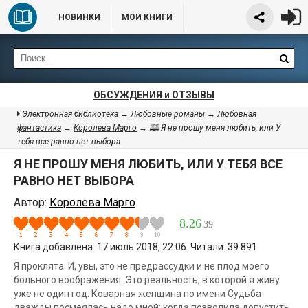
НОВИНКИ
МОИ КНИГИ
ОБСУЖДЕНИЯ и ОТЗЫВЫ
Электронная библиотека
→
Любовные романы
→
Любовная
фантастика
→
Королева Марго
→ 🕮 Я не прошу меня любить, или У
тебя все равно нет выбора
Я НЕ ПРОШУ МЕНЯ ЛЮБИТЬ, ИЛИ У ТЕБЯ ВСЕ
РАВНО НЕТ ВЫБОРА
Автор:
Королева Марго
8.26
39
Книга добавлена: 17 июль 2018, 22:06. Читали: 39 891
Я проклята. И, увы, это не предрассудки и не плод моего
больного воображения. Это реальность, в которой я живу
уже не один год. Коварная женщина по имени Судьба
дважды посмеялась надо мной: когда позволила допустить