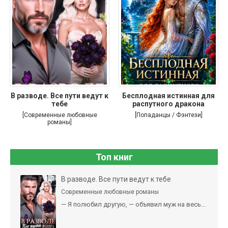
В разводе. Все пути ведут к
Бесплодная истинная для
тебе
распутного дракона
[Современные любовные
[Попаданцы / Фэнтези]
романы]
Топ книг
В разводе. Все пути ведут к тебе
Современные любовные романы
— Я полюбил другую, — объявил муж на весь...