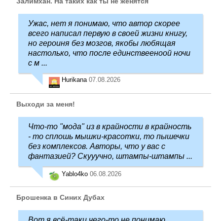
Залимхан. На таких как ты не женятся
Ужас, нет я понимаю, что автор скорее
всего написал первую в своей жизни книгу,
но героиня без мозгов, якобы любящая
настолько, что после единствееноой ночи
с м ...
Hurikana
07.08.2026
Выходи за меня!
Что-то "мода" из в крайности в крайность
- то сплошь мышки-красотки, то пышечки
без комплексов. Авторы, что у вас с
фантазией? Скууучно, штампы-штампы ...
Yablo4ko
06.08.2026
Брошенка в Синих Дубах
Вот я всё-таки чего-то не понимаю.