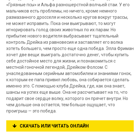
«Грязные псы» и Альфа разношерстной волчьей стаи. У его
мальчиков есть проблемы, но ничего, кроме немного
размазанного дросселя и несколько кругов вокруг трассы,
не может исправить. Пока они выигрывают, то могут
игнорировать голод своих животных по их парам. Но
прибытие нового водителя выбрасывает тщательный
контроль Дрейка из равновесия и заставляет его волка
хотеть большего, чем просто еще одна победа. Элла Фриман
хочет две вещи: выиграть достаточно денег, чтобы купить
себе достойное место для жизни, и познакомиться с
местной гоночной легендой, Дрейком Фолсом. С
унаследованным серийным автомобилем и знаниями гонок,
к которым ее папа привил любовь, она собирается сделать
именно это. С помощью клуба Дрейка, где, как она знает,
шансы на успех еще выше. Она не рассчитывает на то, что
подарит свое сердце волку, которого он прячет внутри. Но
чем дольше она остается, тем больше ощущает, что
проигрыш — это победа.
СКАЧАТЬ ИЛИ ЧИТАТЬ ОНЛАЙН