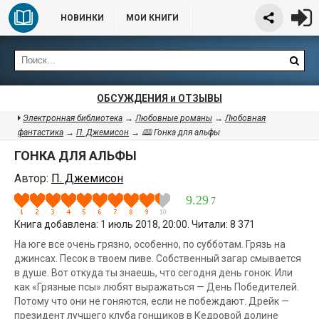
НОВИНКИ
МОИ КНИГИ
ОБСУЖДЕНИЯ и ОТЗЫВЫ
Электронная библиотека
→
Любовные романы
→
Любовная
фантастика
→
П. Джемисон
→ 🕮 Гонка для альфы
ГОНКА ДЛЯ АЛЬФЫ
Автор:
П. Джемисон
9.29
7
Книга добавлена: 1 июль 2018, 20:00. Читали: 8 371
На юге все очень грязно, особенно, по субботам. Грязь на
джинсах. Песок в твоем пиве. Собственный загар смывается
в душе. Вот откуда ты знаешь, что сегодня день гонок. Или
как «Грязные псы» любят выражаться — День Победителей.
Потому что они не гоняются, если не побеждают. Дрейк —
президент лучшего клуба гонщиков в Кедровой долине