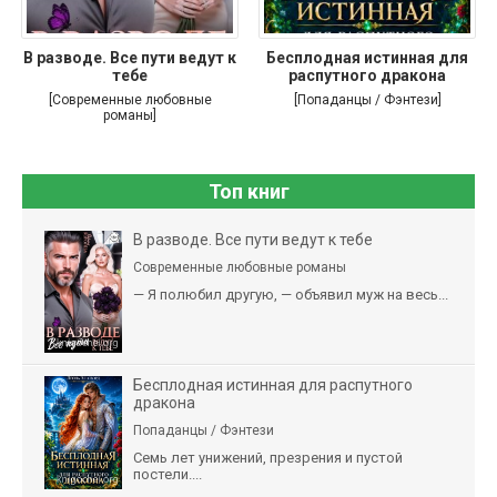
В разводе. Все пути ведут к
Бесплодная истинная для
тебе
распутного дракона
[Современные любовные
[Попаданцы / Фэнтези]
романы]
Топ книг
В разводе. Все пути ведут к тебе
Современные любовные романы
— Я полюбил другую, — объявил муж на весь...
Бесплодная истинная для распутного
дракона
Попаданцы / Фэнтези
Семь лет унижений, презрения и пустой
постели....