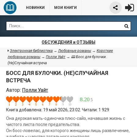
НОВИНКИ
МОИ КНИГИ
ОБСУЖДЕНИЯ и ОТЗЫВЫ
Электронная библиотека
→
Любовные романы
→
Короткие
любовные романы
→
Полли Уайт
→ 🕮 Босс для булочки.
(Не)Случайная встреча
БОСС ДЛЯ БУЛОЧКИ. (НЕ)СЛУЧАЙНАЯ
ВСТРЕЧА
Автор:
Полли Уайт
8.20
5
Книга добавлена: 19 май 2026, 23:02. Читали: 1 929
Она дерзкая мать-одиночка плюс-сайз, начавшая жизнь с
чистого листа после предательства.
Он босс-ловелас, для которого женщины лишь развлечение,
а работа – царство тотального контроля.