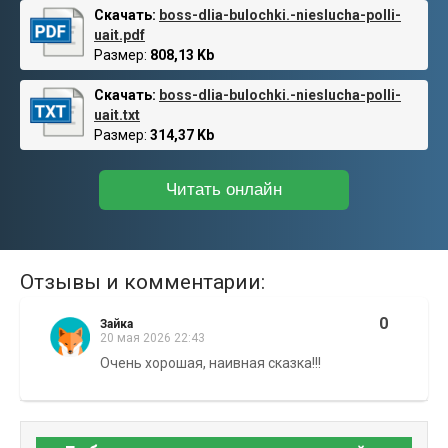
Скачать:
boss-dlia-bulochki.-nieslucha-polli-
uait.pdf
Размер:
808,13 Kb
Скачать:
boss-dlia-bulochki.-nieslucha-polli-
uait.txt
Размер:
314,37 Kb
Читать онлайн
Отзывы и комментарии:
0
Зайка
20 мая 2026 22:43
Очень хорошая, наивная сказка!!!