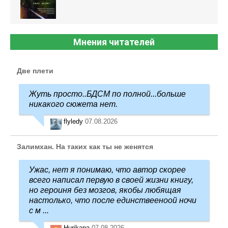
Мнения читателей
Две плети
Жуть просто..БДСМ по полной...больше
никакого сюжета нет.
flyledy
07.08.2026
Залимхан. На таких как ты не женятся
Ужас, нет я понимаю, что автор скорее
всего написал первую в своей жизни книгу,
но героиня без мозгов, якобы любящая
настолько, что после единствееноой ночи
с м ...
Hurikana
07.08.2026