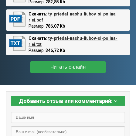
Размер:
282,85 Kb
Скачать:
ty-priedal-nashu-liubov-si-polina-
riei.pdf
Размер:
786,07 Kb
Скачать:
ty-priedal-nashu-liubov-si-polina-
riei.txt
Размер:
346,72 Kb
Читать онлайн
Добавить отзыв или комментарий: