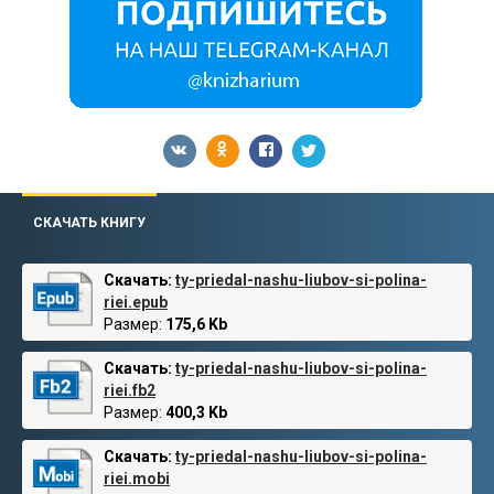
СКАЧАТЬ КНИГУ
Скачать:
ty-priedal-nashu-liubov-si-polina-
riei.epub
Размер:
175,6 Kb
Скачать:
ty-priedal-nashu-liubov-si-polina-
riei.fb2
Размер:
400,3 Kb
Скачать:
ty-priedal-nashu-liubov-si-polina-
riei.mobi