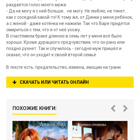
раздаётся голос моего мужа:
- Да не могу я с ней больше… не могу. Не люблю, не тянет…
как с соседкой какой-то! К тому же, от Динки у меня ребёнок,
а с женой - даже котёнка не нажили. Так что Варе придётся
смириться с тем, что я от неё ухожу.
В счастливом браке длиною в семь лет у меня всё было
хорошо. Кроме дурацкого предчувствия, что он рано или
поздно рухнет. Так и случилось - сегодня муж пришёл и
сказал, что он уходит к своей второй семье.
В тексте есть: предательство, измена, эмоции на грани
СКАЧАТЬ ИЛИ ЧИТАТЬ ОНЛАЙН
ПОХОЖИЕ КНИГИ: