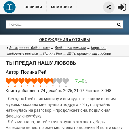
НОВИНКИ
МОИ КНИГИ
ОБСУЖДЕНИЯ и ОТЗЫВЫ
Электронная библиотека
→
Любовные романы
→
Короткие
любовные романы
→
Полина Рей
→ 🕮 Ты предал нашу любовь
ТЫ ПРЕДАЛ НАШУ ЛЮБОВЬ
Автор:
Полина Рей
7.40
5
Книга добавлена: 24 декабрь 2025, 21:07. Читали: 3 048
- Сегодня Глеб взял машину и они куда-то ездили с твоим
мужем, - сказала мне лучшая подруга. - Я тут случайно
наткнулась на разговор, - продолжает она, подключая
флешку к ноутбуку.
- Я бы молчала, но тебе точно нужно это знать, Варь…
На экране вечер, по окну мельтешат дворники. И почти сразу