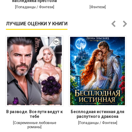
наследника престола
[Попаданцы / Фэнтези]
[Фэнтези]
ЛУЧШИЕ ОЦЕНКИ У КНИГИ
В разводе. Все пути ведут к
Бесплодная истинная для
тебе
распутного дракона
[Современные любовные
[Попаданцы / Фэнтези]
романы]