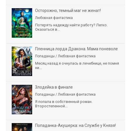
Осторожно, темный маг не женат!
Любовная фантастика
Потерять надежду найти работу? Легко.
Оказаться в...
Пленница лорда Дракона. Мама поневоле
Попаданцы / Любовная фантастика
Месяц назад я очнулась в лечебнице, не помня
ни...
Злодейка в финале
Попаданцы / Любовная фантастика
Я попала в собственный роман.
Второстепенной...
Попаданка-Акушерка: на Службе у Князя!