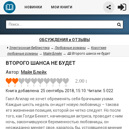
НОВИНКИ
МОИ КНИГИ
ОБСУЖДЕНИЯ и ОТЗЫВЫ
Электронная библиотека
→
Любовные романы
→
Короткие
любовные романы
→
Майя Блейк
→ 🕮 Второго шанса не будет
ВТОРОГО ШАНСА НЕ БУДЕТ
Автор:
Майя Блейк
2.00
1
Книга добавлена: 25 сентябрь 2018, 15:10. Читали: 5 022
Гаел Агилар не хочет обременять себя брачными узами.
Каждые шесть недель он ищет новую любовницу – такова
его жизненная позиция, которой он четко следует. Но после
того, как Голди Беккет, начинающая актриса, проводит с ним
ночь, закончившуюся беременностью любовницы, он
неожиданно меняет свое, казалось бы, устоявшееся мнение